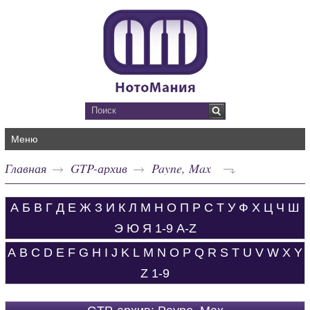
Меню
Главная
GTP-архив
Payne, Max
А
Б
В
Г
Д
Е
Ж
З
И
К
Л
М
Н
О
П
Р
С
Т
У
Ф
Х
Ц
Ч
Ш
Э
Ю
Я
1-9
A-Z
A
B
C
D
E
F
G
H
I
J
K
L
M
N
O
P
Q
R
S
T
U
V
W
X
Y
Z
1-9