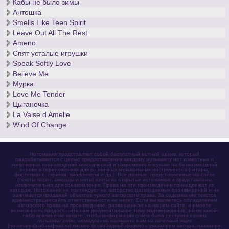
Кабы не было зимы
Антошка
Smells Like Teen Spirit
Leave Out All The Rest
Ameno
Спят усталые игрушки
Speak Softly Love
Believe Me
Мурка
Love Me Tender
Цыганочка
La Valse d Amelie
Wind Of Change
Нотомания представляет собой бесплатный нотный архив, который
разрабатывается с целью предоставления каждому музыканту нот известных и
популярных произведений классической и современной музыки на безвозмездной
основе в переложениях для различных музыкальных инструментов (гитары,
фортепиано, скрипки, виолончели и др.). Все данные, представленные на сайте
(тексты песен, аккорды и ноты) взяты из открытых источников и представлены
исключительно для ознакомления. Права на эти произведения принадлежат их
авторам. Нотомания не претендует на авторство размещаемых произведений и не
занимается продажей объектов чужого авторского права. За содержание текстов
администрация сайта ответственности не несет. Если вы являетесь обладателем
авторского права на произведение, размещенное на нашем сайте, и имеете
возможность предоставить нам документальное тому подтверждение, но по какой-
либо причине не хотите, чтобы информация о нём была доступна нашим
пользователям, немедленно напишите нам на почтовый ящик
(notomania[собака]mail.ru) письмо (в свободной форме) с указанием автора, названия,