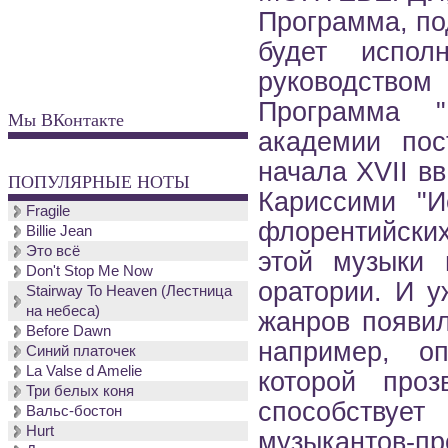
Программа, по
будет испол
руководством
Программа "
Мы ВКонтакте
академии пос
начала XVII в
ПОПУЛЯРНЫЕ НОТЫ
Кариссими "
Fragile
флорентийских
Billie Jean
Это всё
этой музыки 
Don't Stop Me Now
оратории. И у
Stairway To Heaven (Лестница
на небеса)
жанров появил
Before Dawn
например, о
Синий платочек
La Valse d Amelie
которой проз
Три белых коня
способствуе
Вальс-бостон
Hurt
музыкантов-п