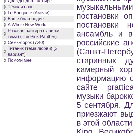
Дважды два - четыре
музыкальны
Тёмная ночь
Le Banquete (Амели)
постановки о
Ваше благородие
постановки 
A Whole New World
Розовая пантера (главная
ансамбль и в
тема) (The Pink Panther)
российские ан
Семь-сорок (7:40)
Титаник (тема любви) (2
(Санкт-Петерб
вариант)
старинных д
Помоги мне
камерный хор 
информацию о
сайте pratti
музыки барокко
5 сентября. Д
приезжают вы
в этой област
King, Великоб