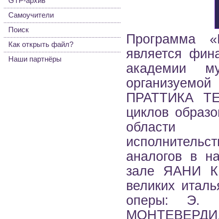
GTP-архив
Самоучители
Поиск
Программа «
Как открыть файл?
является фин
Наши партнёры
академии му
организуемой
ПРАТТИКА ТЕ
циклов образо
области и
исполнительст
аналогов в н
зале ЯАНИ К
великих итал
оперы: Э. 
МОНТЕВЕРДИ