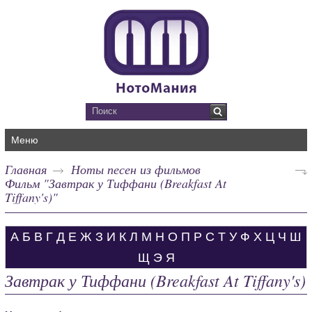
Меню
Главная
Ноты песен из фильмов
Фильм "Завтрак у Тиффани (Breakfast At
Tiffany's)"
А
Б
В
Г
Д
Е
Ж
З
И
К
Л
М
Н
О
П
Р
С
Т
У
Ф
Х
Ц
Ч
Ш
Щ
Э
Я
Завтрак у Тиффани (Breakfast At Tiffany's)