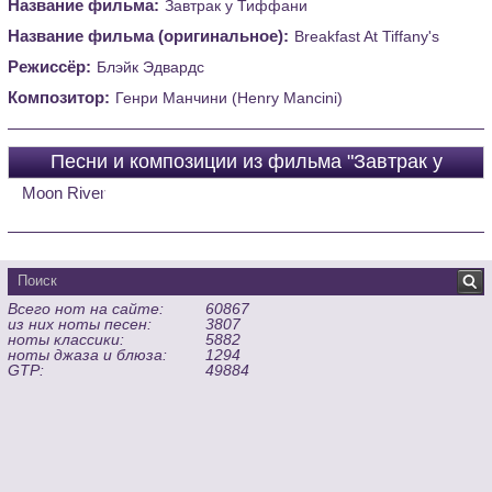
Название фильма:
Завтрак у Тиффани
Название фильма (оригинальное):
Breakfast At Tiffany's
Режиссёр:
Блэйк Эдвардс
Композитор:
Генри Манчини (Henry Mancini)
Песни и композиции из фильма "Завтрак у
Тиффани (Breakfast At Tiffany's)"
Moon River
Всего нот на сайте:
60867
из них ноты песен:
3807
ноты классики:
5882
ноты джаза и блюза:
1294
GTP:
49884