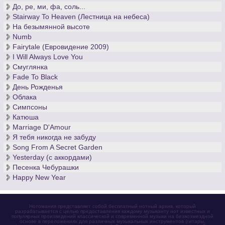
До, ре, ми, фа, соль...
Stairway To Heaven (Лестница на небеса)
На безымянной высоте
Numb
Fairytale (Евровидение 2009)
I Will Always Love You
Смуглянка
Fade To Black
День Рожденья
Облака
Симпсоны
Катюша
Marriage D'Amour
Я тебя никогда не забуду
Song From A Secret Garden
Yesterday (с аккордами)
Песенка Чебурашки
Happy New Year
Нотомания представляет собой бесплатный нотный архив, который
разрабатывается с целью предоставления каждому музыканту нот известных и
популярных произведений классической и современной музыки на безвозмездной
основе в переложениях для различных музыкальных инструментов (гитары,