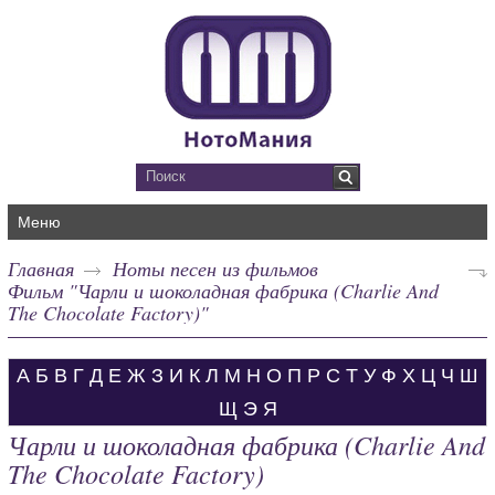
Меню
Главная
Ноты песен из фильмов
Фильм "Чарли и шоколадная фабрика (Charlie And
The Chocolate Factory)"
А
Б
В
Г
Д
Е
Ж
З
И
К
Л
М
Н
О
П
Р
С
Т
У
Ф
Х
Ц
Ч
Ш
Щ
Э
Я
Чарли и шоколадная фабрика (Charlie And
The Chocolate Factory)