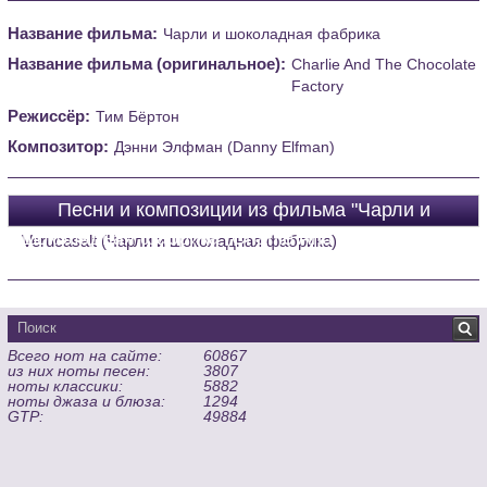
Название фильма:
Чарли и шоколадная фабрика
Название фильма (оригинальное):
Charlie And The Chocolate
Factory
Режиссёр:
Тим Бёртон
Композитор:
Дэнни Элфман (Danny Elfman)
Песни и композиции из фильма "Чарли и
шоколадная фабрика (Charlie And The Chocolate
Verucasalt (Чарли и шоколадная фабрика)
Factory)"
Всего нот на сайте:
60867
из них ноты песен:
3807
ноты классики:
5882
ноты джаза и блюза:
1294
GTP:
49884