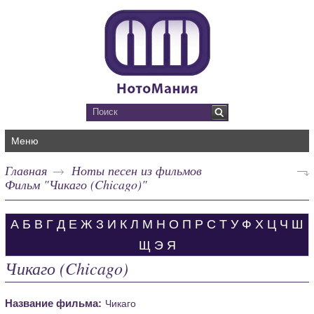
Меню
Главная
Ноты песен из фильмов
Фильм "Чикаго (Chicago)"
А
Б
В
Г
Д
Е
Ж
З
И
К
Л
М
Н
О
П
Р
С
Т
У
Ф
Х
Ц
Ч
Ш
Щ
Э
Я
Чикаго (Chicago)
Название фильма:
Чикаго