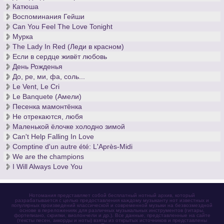
Катюша
Воспоминания Гейши
Can You Feel The Love Tonight
Мурка
The Lady In Red (Леди в красном)
Если в сердце живёт любовь
День Рожденья
До, ре, ми, фа, соль...
Le Vent, Le Cri
Le Banquete (Амели)
Песенка мамонтёнка
Не отрекаются, любя
Маленькой ёлочке холодно зимой
Can't Help Falling In Love
Comptine d'un autre été: L'Après-Midi
We are the champions
I Will Always Love You
Нотомания представляет собой бесплатный нотный архив, который
разрабатывается с целью предоставления каждому музыканту нот известных и
популярных произведений классической и современной музыки на безвозмездной
основе в переложениях для различных музыкальных инструментов (гитары,
фортепиано, скрипки, виолончели и др.). Все данные, представленные на сайте
(тексты песен, аккорды и ноты) взяты из открытых источников и представлены