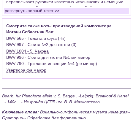
переписывает рукописи известных итальянских и немецких
композиторов. Впоследствии работал в Веймаре скрипачом
развернуть полный текст >>
придворного оркестра, церковным органистом в Арнштаде,
где уделял много времени развитию органной
импровизации, ставшей основой его композиторского
Смотрите также ноты произведений композитора
творчества, занимался сочинением музыки (духовная
Иоганн Себастьян Бах:
кантата «Ты не оставишь души моей в аду», сюита
BWV 565 - Токката и фуга (Hii)
«Каприччио на отъезд возлюбленного брата» и другие
BWV 997 - Сюита №2 для лютни (3)
сочинения), изучал искусство органных композиторов. В
BWV 1004 - 5. Чакона
последующие годы композитор создает, большое количество
BWV 996 - Сюита для лютни №1 ми минор
органных произведений Пассакалья, Токката и фуга ре
BWV 790 - Три части инвенции №4 (ре минор)
минор и др.), работает над светскими кантатами (1 том
Увертюра фа мажор
«Хорошо темперированного клавира, Инвенции, 6
Бранденбургских концертов, Английские сюиты,
Французские сюиты и др.).
Бах был дважды женат, семья его была многочисленной. В
Bearb. fur Pianoforte allein v. S. Bagge . -Leipzig: Breitkopf & Hartel
первом браке у него было четверо детей, а во втором -
. - 140с. . - Из фонда ЦГПБ им. В. В. Маяковского
семнадцать. Композитор решает жить и работать в
Лейпциге. Этот период творчества был особенно
Ключевые слова:
Вокально-симфоническая музыка немецкая--
плодотворен: более 150 кантат, создаваемых еженедельно,
Оратории-- Обработка для фортепиано
вторая редакция «Страстей по Иоанну», «Страсти по
Матфею», Высокая месса си минор, 2 том «Хорошо
темперированного клавира», «Искусство фуги» и др.