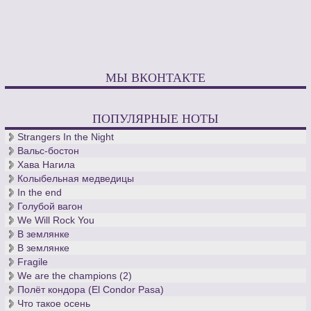
всеохватностью жанров (кроме только оперы), обобщило
достижения музыкального искусства различных европейских
школ за несколько веков.
Источник духа («Бах» означает «ручей»), забытый на
десятилетия кантор церкви св. Фомы, - вечен.
МЫ ВКОНТАКТЕ
ПОПУЛЯРНЫЕ НОТЫ
Strangers In the Night
Вальс-бостон
Хава Нагила
Колыбельная медведицы
In the end
Голубой вагон
We Will Rock You
В землянке
В землянке
Fragile
We are the champions (2)
Полёт кондора (El Condor Pasa)
Что такое осень