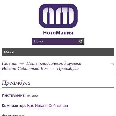
Меню
Главная
Ноты классической музыки
Иоганн Себастьян Бах
Преамбула
Преамбула
Инструмент:
гитара
Композитор:
Бах Иоганн Себастьян
Формат:
pdf