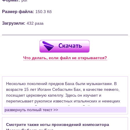
Размер файла:
150.3 Кб
Загрузили:
432 раза
Что делать, если файл не открывается?
Несколько поколений предков Баха были музыкантами. В
возрасте 15 лет Иоганн Себастьян Бах, в качестве певчего,
посещает церковную капеллу. Здесь он изучает и
переписывает рукописи известных итальянских и немецких
композиторов. Впоследствии работал в Веймаре скрипачом
развернуть полный текст >>
придворного оркестра, церковным органистом в Арнштаде,
где уделял много времени развитию органной
импровизации, ставшей основой его композиторского
Смотрите также ноты произведений композитора