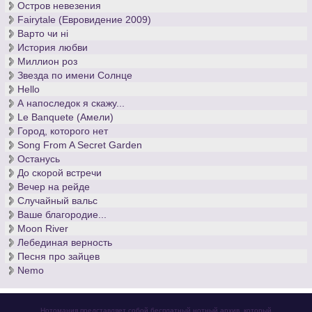
Остров невезения
Fairytale (Евровидение 2009)
Варто чи нi
История любви
Миллион роз
Звезда по имени Солнце
Hello
А напоследок я скажу...
Le Banquete (Амели)
Город, которого нет
Song From A Secret Garden
Останусь
До скорой встречи
Вечер на рейде
Случайный вальс
Ваше благородие...
Moon River
Лебединая верность
Песня про зайцев
Nemo
Нотомания представляет собой бесплатный нотный архив, который