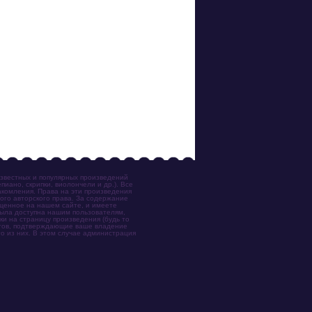
известных и популярных произведений
иано, скрипки, виолончели и др.). Все
акомления. Права на эти произведения
ого авторского права. За содержание
ещенное на нашем сайте, и имеете
была доступна нашим пользователям,
ки на страницу произведения (будь то
ентов, подтверждающие ваше владение
о из них. В этом случае администрация