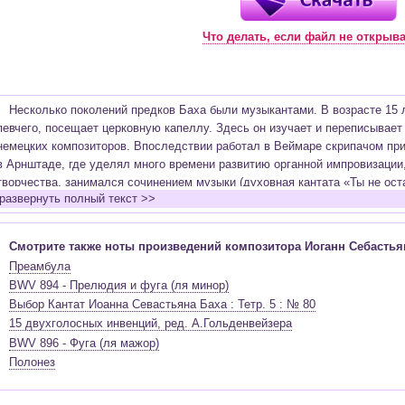
Что делать, если файл не открыв
Несколько поколений предков Баха были музыкантами. В возрасте 15 л
певчего, посещает церковную капеллу. Здесь он изучает и переписывает
немецких композиторов. Впоследствии работал в Веймаре скрипачом при
в Арнштаде, где уделял много времени развитию органной импровизации,
творчества, занимался сочинением музыки (духовная кантата «Ты не ос
развернуть полный текст >>
«Каприччио на отъезд возлюбленного брата» и другие сочинения), изуча
последующие годы композитор создает, большое количество органных пр
ре минор и др.), работает над светскими кантатами (1 том «Хорошо темп
Смотрите также ноты произведений композитора Иоганн Себастья
Бранденбургских концертов, Английские сюиты, Французские сюиты и др.
Преамбула
Бах был дважды женат, семья его была многочисленной. В первом брак
BWV 894 - Прелюдия и фуга (ля минор)
- семнадцать. Композитор решает жить и работать в Лейпциге. Этот пер
Выбор Кантат Иоанна Севастьяна Баха : Тетр. 5 : № 80
более 150 кантат, создаваемых еженедельно, вторая редакция «Страсте
15 двухголосных инвенций, ред. А.Гольденвейзера
Высокая месса си минор, 2 том «Хорошо темперированного клавира», «Ис
BWV 896 - Фуга (ля мажор)
не только самого Баха, но и его подросших детей - Филипп Эммануил, 
Полонез
старшей дочери. Вторая супруга композитора Анна Магдалена хорошо пе
исполнитель-импровизатор на органе Бах переживает наивысшие триумфы
посещении Фридриха II в 1747 году в уже достаточно преклонном возрас