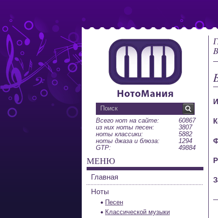
Г
B
И
Всего нот на сайте:
60867
К
из них ноты песен:
3807
ноты классики:
5882
Ф
ноты джаза и блюза:
1294
GTP:
49884
МЕНЮ
Р
Главная
З
Ноты
Песен
Классической музыки