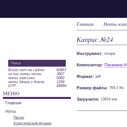
Главная
Ноты клас
Каприс №24
Инструмент:
гитара
Композитор:
Паганини Н
Всего нот на сайте:
60867
из них ноты песен:
3807
Формат:
pdf
ноты классики:
5882
ноты джаза и блюза:
1294
GTP:
49884
Размер файла:
769.1 Кб
МЕНЮ
Загрузили:
13914 раз
Главная
Ноты
Песен
Классической музыки