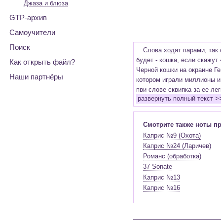
Джаза и блюза
GTP-архив
Самоучители
Поиск
Слова ходят парами, так 
будет - кошка, если скажут
Как открыть файл?
Черной кошки на окраине Ге
Наши партнёры
котором играли миллионы и
при слове скрипка за ее ле
развернуть полный текст >
получив скрипку из рук отца
Портовый грузчик, ставш
мандолиной, на которой иг
Смотрите также ноты п
подальше. Только сын не п
Каприс №9 (Охота)
Паганини-старший сразу ув
Каприс №24 (Ларичев)
виртуоза, которому не было
Романс (обработка)
Подарив дорогую игрушку,
37 Sonate
голодный, он занимался дн
Каприс №13
его умершим и собирались п
Каприс №16
смерти, но Паганини оказы
долгие годы не сможет пр
Судьба легендарного муз
детстве, он так и жил под