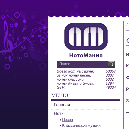
Г
И
К
Всего нот на сайте:
60867
из них ноты песен:
3807
Ф
ноты классики:
5882
ноты джаза и блюза:
1294
GTP:
49884
Р
МЕНЮ
З
Главная
Ноты
Песен
Классической музыки