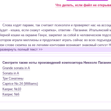
Что делать, если файл не открыв
Слова ходят парами, так считают психологи и проверяют нас на ассоци
будет - кошка, если скажут «скрипка», ответим - Паганини. Итальянский
Черной кошки на окраине Генуи, закрепил за собой в человеческом подс
котором играли миллионы и продолжают играть сейчас во всех подъезд
при слове скрипка за ее легкими контурами возникает знакомый силуэт 
развернуть полный текст >>
получив скрипку из рук отца, как показало время, на деле получил ее из 
Портовый грузчик, ставший мелким лавочником, Антонио Паганини обл
мандолиной, на которой играл, увеличивая еще больше пропасть между
Смотрите также ноты произведений композитора Никколо Паганин
подальше. Только сын не покидал отца, но однажды не выдержал и подс
Grande sonata in A
Паганини-старший сразу увидел за маленьким мальчиком тень больших 
Sonata in A
виртуоза, которому не было и четырех лет.
Три Сонатины
Подарив дорогую игрушку, у ребенка отобрали беспечные детские игры,
Caprice No.24 (Williams)
голодный, он занимался днями напролет. Кончилось это тем, что малыш 
Каприс №10
его умершим и собирались похоронить. И на протяжении всей жизни вели
Каприс №6
смерти, но Паганини оказывался жив. Мистика, но потом уже умершего 
долгие годы не сможет предать земле…
Судьба легендарного музыканта была не менее фантастична, чем его 
детстве, он так и жил под прямыми лучами славы и точными ударами мо