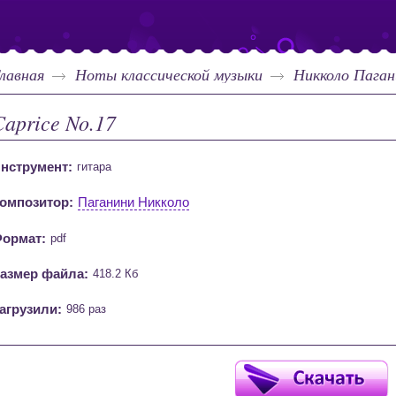
лавная
Ноты классической музыки
Никколо Паган
Caprice No.17
нструмент:
гитара
омпозитор:
Паганини Никколо
ормат:
pdf
азмер файла:
418.2 Кб
агрузили:
986 раз