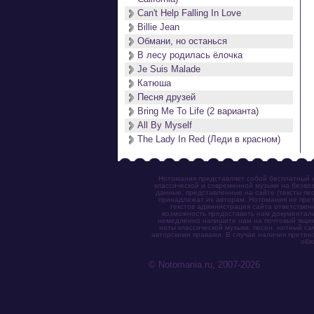
Can't Help Falling In Love
Billie Jean
Обмани, но останься
В лесу родилась ёлочка
Je Suis Malade
Катюша
Песня друзей
Bring Me To Life (2 варианта)
All By Myself
The Lady In Red (Леди в красном)
Нотомания представляет собой бесплатный н
классической и современной музыки на безвоз
данные, представленные на сайте (тексты пес
принадлежат их авторам. Нотомания не прет
текстов администрация сайта ответствен
возможность предоставить нам документаль
немедленно напишите нам на почтовый ящик (n
ноты классической музыки, песен, нотный с
авторскими правами. В случае наличия претен
обя
© Notomania.ru, 2007-2026