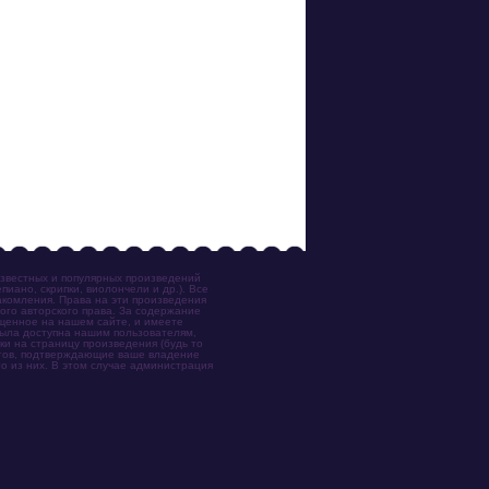
известных и популярных произведений
иано, скрипки, виолончели и др.). Все
акомления. Права на эти произведения
ого авторского права. За содержание
ещенное на нашем сайте, и имеете
была доступна нашим пользователям,
ки на страницу произведения (будь то
ентов, подтверждающие ваше владение
о из них. В этом случае администрация