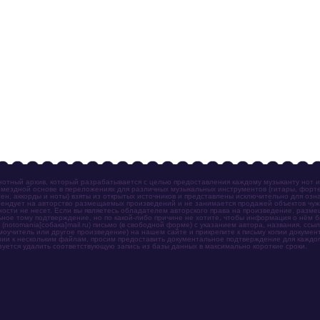
отный архив, который разрабатывается с целью предоставления каждому музыканту нот 
мездной основе в переложениях для различных музыкальных инструментов (гитары, фортеп
ен, аккорды и ноты) взяты из открытых источников и представлены исключительно для озн
ендует на авторство размещаемых произведений и не занимается продажей объектов чуж
ности не несет. Если вы являетесь обладателем авторского права на произведение, разм
ное тому подтверждение, но по какой-либо причине не хотите, чтобы информация о нём 
otomania[собака]mail.ru) письмо (в свободной форме) с указанием автора, названия, ссыл
амоучитель или другое произведение) на нашем сайте и прикрепите к письму копии докум
зии к нескольким файлам, просим предоставить документальное подтверждение для каждог
зуется удалить соответствующую запись из базы данных в максимально короткие сроки.