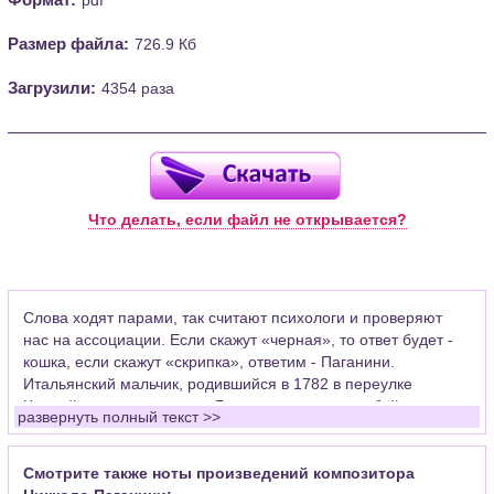
Размер файла:
726.9 Кб
Загрузили:
4354 раза
Что делать, если файл не открывается?
Слова ходят парами, так считают психологи и проверяют
нас на ассоциации. Если скажут «черная», то ответ будет -
кошка, если скажут «скрипка», ответим - Паганини.
Итальянский мальчик, родившийся в 1782 в переулке
Черной кошки на окраине Генуи, закрепил за собой в
развернуть полный текст >>
человеческом подсознании музыкальный инструмент, на
котором играли миллионы и продолжают играть сейчас во
всех подъездах элитных домов. Уже больше двухсот лет при
Смотрите также ноты произведений композитора