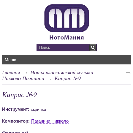
Меню
Главная
Ноты классической музыки
Никколо Паганини
Каприс №9
Каприс №9
Инструмент:
скрипка
Композитор:
Паганини Никколо
Формат:
pdf