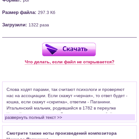
Размер файла:
297.3 Кб
Загрузили:
1322 раза
Что делать, если файл не открывается?
Слова ходят парами, так считают психологи и проверяют
нас на ассоциации. Если скажут «черная», то ответ будет -
кошка, если скажут «скрипка», ответим - Паганини.
Итальянский мальчик, родившийся в 1782 в переулке
Черной кошки на окраине Генуи, закрепил за собой в
развернуть полный текст >>
человеческом подсознании музыкальный инструмент, на
котором играли миллионы и продолжают играть сейчас во
всех подъездах элитных домов. Уже больше двухсот лет при
Смотрите также ноты произведений композитора