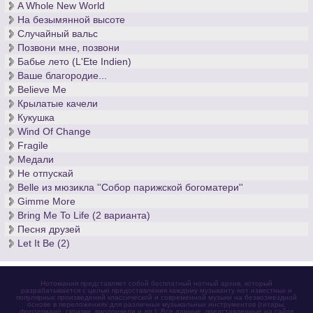
A Whole New World
скрипачом мира.
На безымянной высоте
Никколо Паганини писал не только для скрипки, а также для
Случайный вальс
гитары. Скачать ноты
для гитары
, а также
ноты знаменитых
Позвони мне, позвони
каприсов для скрипки соло
и других произведений вы
Бабье лето (L'Ete Indien)
можете здесь.
Ваше благородие...
Believe Me
Крылатые качели
Кукушка
Wind Of Change
Fragile
Медали
Не отпускай
Belle из мюзикла ''Собор парижской богоматери''
Gimme More
Bring Me To Life (2 варианта)
Песня друзей
Let It Be (2)
Нотомания представляет собой бесплатный нотный архив, который
разрабатывается с целью предоставления каждому музыканту нот известных и
популярных произведений классической и современной музыки на безвозмездной
основе в переложениях для различных музыкальных инструментов (гитары,
фортепиано, скрипки, виолончели и др.). Все данные, представленные на сайте