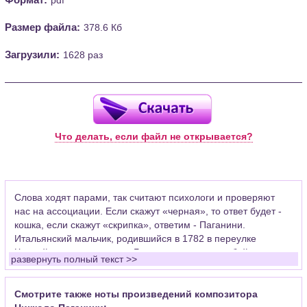
Размер файла:
378.6 Кб
Загрузили:
1628 раз
Что делать, если файл не открывается?
Слова ходят парами, так считают психологи и проверяют
нас на ассоциации. Если скажут «черная», то ответ будет -
кошка, если скажут «скрипка», ответим - Паганини.
Итальянский мальчик, родившийся в 1782 в переулке
Черной кошки на окраине Генуи, закрепил за собой в
развернуть полный текст >>
человеческом подсознании музыкальный инструмент, на
котором играли миллионы и продолжают играть сейчас во
всех подъездах элитных домов. Уже больше двухсот лет при
Смотрите также ноты произведений композитора