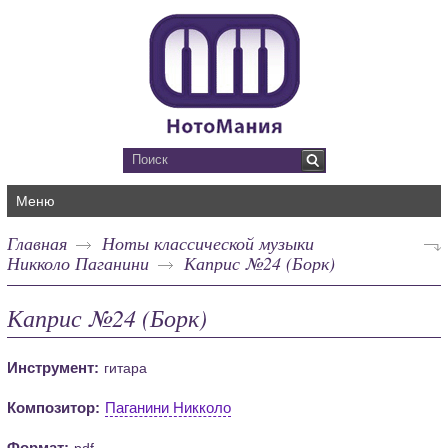
Меню
Главная
Ноты классической музыки
Никколо Паганини
Каприс №24 (Борк)
Каприс №24 (Борк)
Инструмент:
гитара
Композитор:
Паганини Никколо
Формат:
pdf