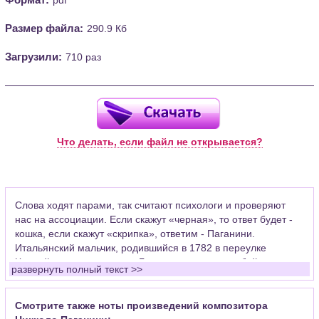
Размер файла:
290.9 Кб
Загрузили:
710 раз
Что делать, если файл не открывается?
Слова ходят парами, так считают психологи и проверяют
нас на ассоциации. Если скажут «черная», то ответ будет -
кошка, если скажут «скрипка», ответим - Паганини.
Итальянский мальчик, родившийся в 1782 в переулке
Черной кошки на окраине Генуи, закрепил за собой в
развернуть полный текст >>
человеческом подсознании музыкальный инструмент, на
котором играли миллионы и продолжают играть сейчас во
всех подъездах элитных домов. Уже больше двухсот лет при
Смотрите также ноты произведений композитора