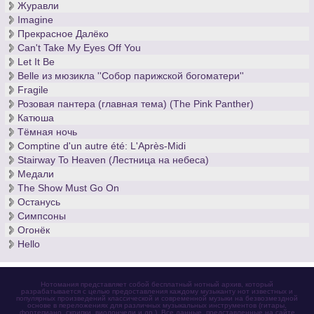
Журавли
скрипачом мира.
Imagine
Никколо Паганини писал не только для скрипки, а также для
Прекрасное Далёко
гитары. Скачать ноты
для гитары
, а также
ноты знаменитых
Can't Take My Eyes Off You
каприсов для скрипки соло
и других произведений вы
Let It Be
можете здесь.
Belle из мюзикла ''Собор парижской богоматери''
Fragile
Розовая пантера (главная тема) (The Pink Panther)
Катюша
Тёмная ночь
Comptine d'un autre été: L'Après-Midi
Stairway To Heaven (Лестница на небеса)
Медали
The Show Must Go On
Останусь
Симпсоны
Огонёк
Hello
Нотомания представляет собой бесплатный нотный архив, который
разрабатывается с целью предоставления каждому музыканту нот известных и
популярных произведений классической и современной музыки на безвозмездной
основе в переложениях для различных музыкальных инструментов (гитары,
фортепиано, скрипки, виолончели и др.). Все данные, представленные на сайте