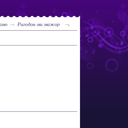
амо
Ригодон ми мажор