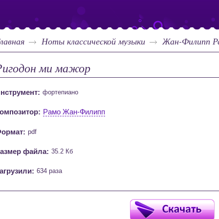
лавная
Ноты классической музыки
Жан-Филипп Р
Ригодон ми мажор
нструмент:
фортепиано
омпозитор:
Рамо Жан-Филипп
ормат:
pdf
азмер файла:
35.2 Кб
агрузили:
634 раза