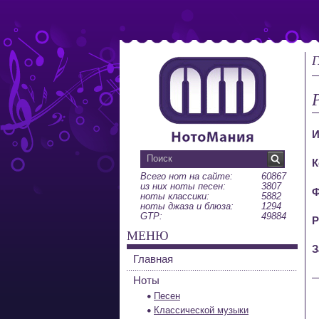
Г
И
К
Всего нот на сайте:
60867
из них ноты песен:
3807
Ф
ноты классики:
5882
ноты джаза и блюза:
1294
GTP:
49884
Р
МЕНЮ
З
Главная
Ноты
Песен
Классической музыки