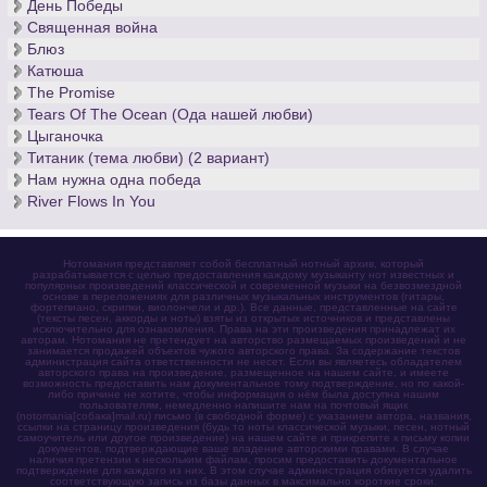
День Победы
Священная война
Блюз
Катюша
The Promise
Tears Of The Ocean (Ода нашей любви)
Цыганочка
Титаник (тема любви) (2 вариант)
Нам нужна одна победа
River Flows In You
Нотомания представляет собой бесплатный нотный архив, который
разрабатывается с целью предоставления каждому музыканту нот известных и
популярных произведений классической и современной музыки на безвозмездной
основе в переложениях для различных музыкальных инструментов (гитары,
фортепиано, скрипки, виолончели и др.). Все данные, представленные на сайте
(тексты песен, аккорды и ноты) взяты из открытых источников и представлены
исключительно для ознакомления. Права на эти произведения принадлежат их
авторам. Нотомания не претендует на авторство размещаемых произведений и не
занимается продажей объектов чужого авторского права. За содержание текстов
администрация сайта ответственности не несет. Если вы являетесь обладателем
авторского права на произведение, размещенное на нашем сайте, и имеете
возможность предоставить нам документальное тому подтверждение, но по какой-
либо причине не хотите, чтобы информация о нём была доступна нашим
пользователям, немедленно напишите нам на почтовый ящик
(notomania[собака]mail.ru) письмо (в свободной форме) с указанием автора, названия,
ссылки на страницу произведения (будь то ноты классической музыки, песен, нотный
самоучитель или другое произведение) на нашем сайте и прикрепите к письму копии
документов, подтверждающие ваше владение авторскими правами. В случае
наличия претензии к нескольким файлам, просим предоставить документальное
подтверждение для каждого из них. В этом случае администрация обязуется удалить
соответствующую запись из базы данных в максимально короткие сроки.