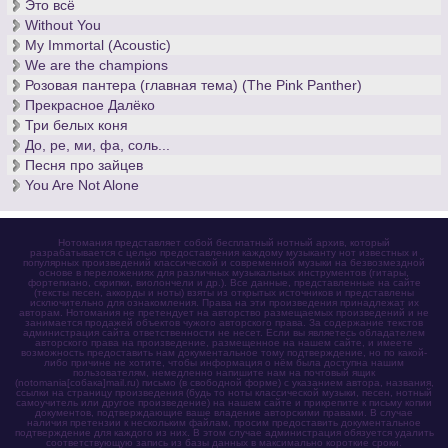
Это всё
Without You
My Immortal (Acoustic)
We are the champions
Розовая пантера (главная тема) (The Pink Panther)
Прекрасное Далёко
Три белых коня
До, ре, ми, фа, соль...
Песня про зайцев
You Are Not Alone
Нотомания представляет собой бесплатный нотный архив, который
разрабатывается с целью предоставления каждому музыканту нот известных и
популярных произведений классической и современной музыки на безвозмездной
основе в переложениях для различных музыкальных инструментов (гитары,
фортепиано, скрипки, виолончели и др.). Все данные, представленные на сайте
(тексты песен, аккорды и ноты) взяты из открытых источников и представлены
исключительно для ознакомления. Права на эти произведения принадлежат их
авторам. Нотомания не претендует на авторство размещаемых произведений и не
занимается продажей объектов чужого авторского права. За содержание текстов
администрация сайта ответственности не несет. Если вы являетесь обладателем
авторского права на произведение, размещенное на нашем сайте, и имеете
возможность предоставить нам документальное тому подтверждение, но по какой-
либо причине не хотите, чтобы информация о нём была доступна нашим
пользователям, немедленно напишите нам на почтовый ящик
(notomania[собака]mail.ru) письмо (в свободной форме) с указанием автора, названия,
ссылки на страницу произведения (будь то ноты классической музыки, песен, нотный
самоучитель или другое произведение) на нашем сайте и прикрепите к письму копии
документов, подтверждающие ваше владение авторскими правами. В случае
наличия претензии к нескольким файлам, просим предоставить документальное
подтверждение для каждого из них. В этом случае администрация обязуется удалить
соответствующую запись из базы данных в максимально короткие сроки.