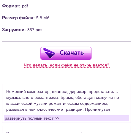
Формат:
pdf
Размер файла:
5.8 Мб
Загрузили:
357 раз
Что делать, если файл не открывается?
Немецкий композитор, пианист, дирижер, представитель
музыкального романтизма. Брамс, обогащая созвучие нот
классической музыки романтическим содержанием,
развивал в ней классические традиции. Проникнутая
порывистостью, мятежностью, трепетным лиризмом, его
развернуть полный текст >>
музыка воспевает мужество и нравственную стойкость.
Опора на устойчивые ценности жизни человека, которые