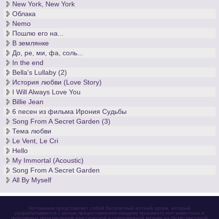
New York, New York
Облака
Nemo
Пошлю его на...
В землянке
До, ре, ми, фа, соль...
In the end
Bella's Lullaby (2)
История любви (Love Story)
I Will Always Love You
Billie Jean
6 песен из фильма Ирония Судьбы
Song From A Secret Garden (3)
Тема любви
Le Vent, Le Cri
Hello
My Immortal (Acoustic)
Song From A Secret Garden
All By Myself
Нотомания представляет собой бесплатный нотный архив, который
разрабатывается с целью предоставления каждому музыканту нот известных и
популярных произведений классической и современной музыки на безвозмездной