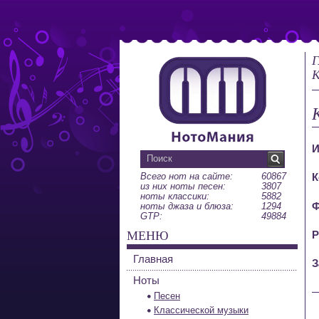
Г
К
И
Всего нот на сайте:
60867
К
из них ноты песен:
3807
ноты классики:
5882
Ф
ноты джаза и блюза:
1294
GTP:
49884
МЕНЮ
Р
Главная
З
Ноты
Песен
Классической музыки