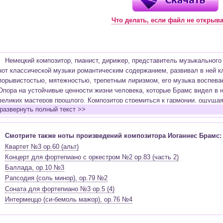
Что делать, если файл не открыв
Немецкий композитор, пианист, дирижер, представитель музыкального
нот классической музыки романтическим содержанием, развивал в ней к
порывистостью, мятежностью, трепетным лиризмом, его музыка воспевае
Опора на устойчивые ценности жизни человека, которые Брамс видел в н
великих мастеров прошлого. Композитор стремиться к гармонии, ощущая 
развернуть полный текст >>
произведениях становиться все больше трагических противоречий. В отл
Брамс старался избегать открытой программности и достиг высот в про
симфонии, квартета, концерта и т.д. Композитор видел в симфонии инст
Смотрите также ноты произведений композитора Иоганнес Брамс:
объединены определенные поэтической идеей.
Квартет №3 op.60 (альт)
Симфонизм Брамса продолжил традиции
Бетховена
и
Шуберта
. Брам
Концерт для фортепиано с оркестром №2 op.83 (часть 2)
Впечатления интроверта и эгоцентрика он оставлял, будучи еще юношей
Баллада, op.10 №3
Не новые знакомства, а мир творчества безмерно увлекал его и в бол
Рапсодия (соль минор), op.79 №2
в доме у
Шумана
, где был принят учеником. В семье Шумана к нему отн
Соната для фортепиано №3 op.5 (4)
Брамс, очень уважая Шумана, увлекся утонченной и красивой именитой 
Интермеццо (си-бемоль мажор), op.76 №4
детей, супругой Шумана - Кларой. Брамс обращался к жанрам баховской 
реквием). Проект этого реквиема занимал его больше десятилетия, в ос
смерти Шумана, а завершил реквием после кончины матери. На титульн