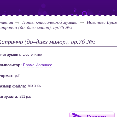
лавная
Ноты классической музыки
Иоганнес Бра
априччо (до–диез минор), op.76 №5
Каприччо (до–диез минор), op.76 №5
нструмент:
фортепиано
омпозитор:
Брамс Иоганнес
ормат:
pdf
азмер файла:
703.3 Кб
агрузили:
291 раз