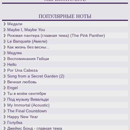
Последние годы композитора пройдут в усадьбе, названной
им «Холм троллей» - она станет любимым домом Григов.
ПОПУЛЯРНЫЕ НОТЫ
Скончался великий норвежец в родном городе осенью 1907
года.
Медали
Для тех, кто скачивает ноты классической музыки и
Maybe I, Maybe You
интересуется творчеством норвежского композитора, мы
Розовая пантера (главная тема) (The Pink Panther)
добавили ноты для фортепиано более ста произведений
Le Banquete (Амели)
Грига, в том числе все тетради с лирическими пьесами.
Как жизнь без весны...
Медляк
Воспоминания Гейши
Hello
Por Una Cabeza
Song from a Secret Garden (2)
Вечная любовь
Engel
Ты в моём сентябре
Под музыку Вивальди
My Immortal (Acoustic)
The Final Countdown
Happy New Year
Голубка
Джеймс Бонд - главная тема