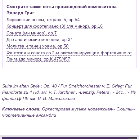
играть на рояле и сочинять музыку, но мечтать о
Смотрите также ноты произведений композитора
профессиональной карьере музыканта не решался. Гость
Эдвард Григ:
сразу понял истинное предназначение четвертого ребенка
Григов. В результате Эдвард оказался в Лейпциге и
Лирические пьесы, тетрадь 5, op.54
приступил к занятиям в консерватории. Занятия были столь
Концерт для фортепиано (3) (ля минор), op.16
усердными, что юный музыкант серьезно заболел. От
Соната (ми минор), op.7
плеврита Эдварду так и не удалось вылечиться, впрочем,
Две элегические мелодии, op.34
как и от любви к музыке. Он возобновляет занятия и в 1862
Молитва и танец храма, op.50
году получает диплом пианиста и композитора.
Фантазия и соната со 2-м аккомпанирующим фортепиано от
В 1863 году окрыленный первыми успехами композитор
Грига (до минор), op.K.475/457
едет в Копенгаген, где находит единомышленников-
патриотов. Грига и его друзей вдохновляет цель создания
настоящего национального искусства, свободного от
подражания другим культурам. Это норвежское музыкальное
Suite im alten Style : Op. 40 / Fur Streichorchester v. E. Grieg; Fur
лобби образует общество «Евтерпа», и там музыкант
Pianoforte zu 4 Hd. arr. v. T. Kirchner . -Leipzig: Peters . - 24с. . - Из
становится общественником и просветителем. В то же
фонда ЦГПБ им. В. В. Маяковского
время Григ творчески переосмысливает норвежский
фольклор и представляет публике все более оригинальные
Ключевые слова:
Оркестровая музыка норвежская-- Сюиты--
произведения.
Фортепианные ансамбли
Но молодой Эдвард увлечен не только новыми идеями, не
меньше он увлечен своей кузиной Ниной Хагеруп. Девушке с
голосом сирены музыкант делает предложение руки и
сердца, от которого она не может отказаться - в руке у