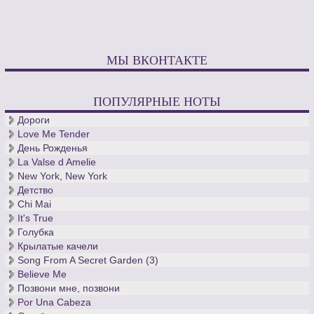
им «Холм троллей» - она станет любимым домом Григов.
Скончался великий норвежец в родном городе осенью 1907
года.
Для тех, кто скачивает ноты классической музыки и
МЫ ВКОНТАКТЕ
интересуется творчеством норвежского композитора, мы
добавили ноты для фортепиано более ста произведений
Грига, в том числе все тетради с лирическими пьесами.
ПОПУЛЯРНЫЕ НОТЫ
Дороги
Love Me Tender
День Рожденья
La Valse d Amelie
New York, New York
Детство
Chi Mai
It's True
Голубка
Крылатые качели
Song From A Secret Garden (3)
Believe Me
Позвони мне, позвони
Por Una Cabeza