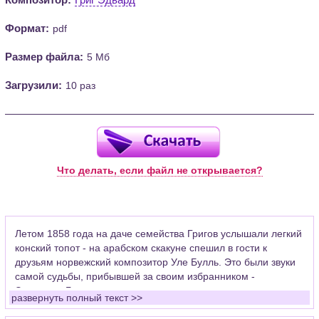
Формат:
pdf
Размер файла:
5 Мб
Загрузили:
10 раз
Что делать, если файл не открывается?
Летом 1858 года на даче семейства Григов услышали легкий
конский топот - на арабском скакуне спешил в гости к
друзьям норвежский композитор Уле Булль. Это были звуки
самой судьбы, прибывшей за своим избранником -
Эдвардом Григом.
развернуть полный текст >>
Сын консула родился в июне 1843 года. Он всегда любил