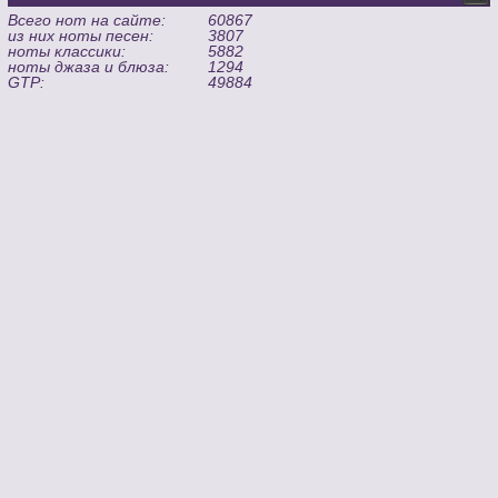
Всего нот на сайте:
60867
из них ноты песен:
3807
ноты классики:
5882
ноты джаза и блюза:
1294
GTP:
49884