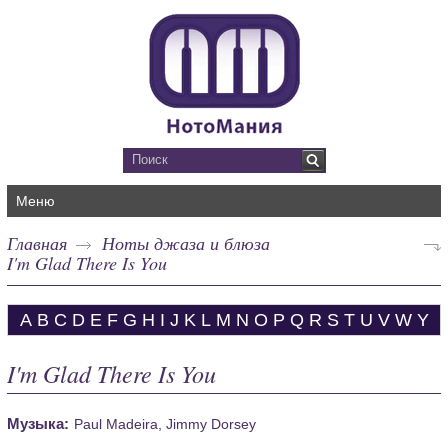
Меню
Главная
Ноты джаза и блюза
I'm Glad There Is You
A
B
C
D
E
F
G
H
I
J
K
L
M
N
O
P
Q
R
S
T
U
V
W
Y
I'm Glad There Is You
Музыка:
Paul Madeira, Jimmy Dorsey