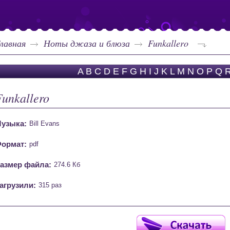
лавная
Ноты джаза и блюза
Funkallero
A
B
C
D
E
F
G
H
I
J
K
L
M
N
O
P
Q
Funkallero
узыка:
Bill Evans
ормат:
pdf
азмер файла:
274.6 Кб
агрузили:
315 раз