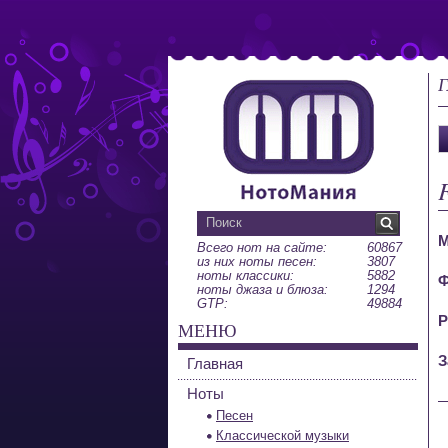
Г
М
Всего нот на сайте:
60867
из них ноты песен:
3807
ноты классики:
5882
Ф
ноты джаза и блюза:
1294
GTP:
49884
Р
МЕНЮ
З
Главная
Ноты
Песен
Классической музыки