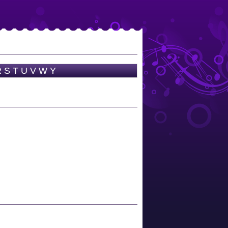
R
S
T
U
V
W
Y