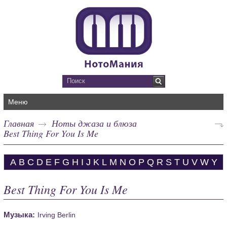
Меню
Главная
Ноты джаза и блюза
Best Thing For You Is Me
A
B
C
D
E
F
G
H
I
J
K
L
M
N
O
P
Q
R
S
T
U
V
W
Y
Best Thing For You Is Me
Музыка:
Irving Berlin