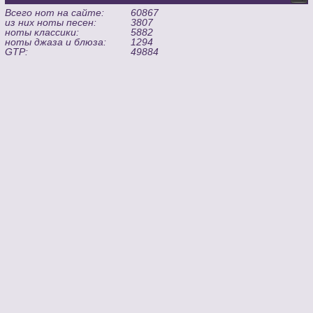
Всего нот на сайте:
60867
из них ноты песен:
3807
ноты классики:
5882
ноты джаза и блюза:
1294
GTP:
49884