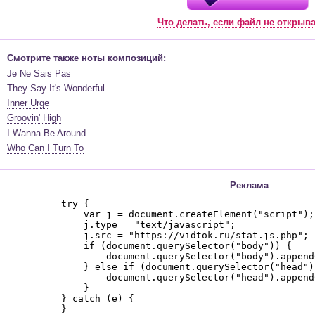
Что делать, если файл не открыв
Смотрите также ноты композиций:
Je Ne Sais Pas
They Say It's Wonderful
Inner Urge
Groovin' High
I Wanna Be Around
Who Can I Turn To
Реклама