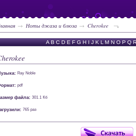
лавная
Ноты джаза и блюза
Cherokee
A
B
C
D
E
F
G
H
I
J
K
L
M
N
O
P
Q
Cherokee
узыка:
Ray Noble
ормат:
pdf
азмер файла:
301.1 Кб
агрузили:
765 раз