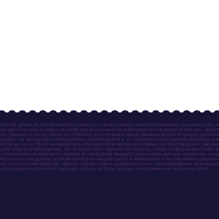
отный архив, который разрабатывается с целью предоставления каждому музыканту нот 
мездной основе в переложениях для различных музыкальных инструментов (гитары, фортеп
ен, аккорды и ноты) взяты из открытых источников и представлены исключительно для озн
ендует на авторство размещаемых произведений и не занимается продажей объектов чуж
ности не несет. Если вы являетесь обладателем авторского права на произведение, разм
ное тому подтверждение, но по какой-либо причине не хотите, чтобы информация о нём 
otomania[собака]mail.ru) письмо (в свободной форме) с указанием автора, названия, ссыл
амоучитель или другое произведение) на нашем сайте и прикрепите к письму копии докум
зии к нескольким файлам, просим предоставить документальное подтверждение для каждог
зуется удалить соответствующую запись из базы данных в максимально короткие сроки.