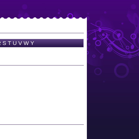
R
S
T
U
V
W
Y