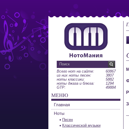
Г
М
Всего нот на сайте:
60867
из них ноты песен:
3807
ноты классики:
5882
Ф
ноты джаза и блюза:
1294
GTP:
49884
Р
МЕНЮ
З
Главная
Ноты
Песен
Классической музыки