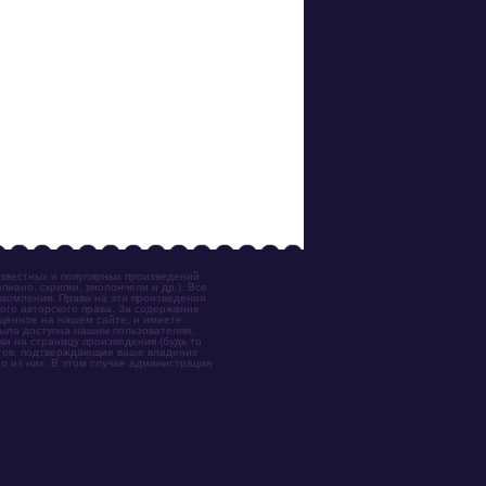
известных и популярных произведений
иано, скрипки, виолончели и др.). Все
акомления. Права на эти произведения
ого авторского права. За содержание
ещенное на нашем сайте, и имеете
была доступна нашим пользователям,
ки на страницу произведения (будь то
ентов, подтверждающие ваше владение
о из них. В этом случае администрация