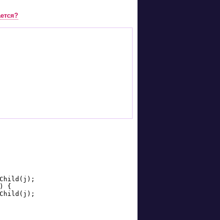
ается?