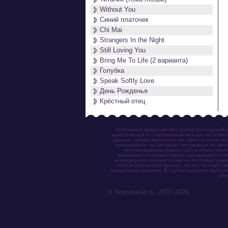
Without You
Синий платочек
Chi Mai
Strangers In the Night
Still Loving You
Bring Me To Life (2 варианта)
Голубка
Speak Softly Love
День Рожденья
Крёстный отец
Нотомания представляет собой бесплатный н
классической и современной музыки на безвоз
данные, представленные на сайте (тексты пес
принадлежат их авторам. Нотомания не прет
текстов администрация сайта ответствен
возможность предоставить нам документаль
немедленно напишите нам на почтовый ящик (n
ноты классической музыки, песен, нотный с
авторскими правами. В случае наличия претен
обя
© Notomania.ru, 2007-2026