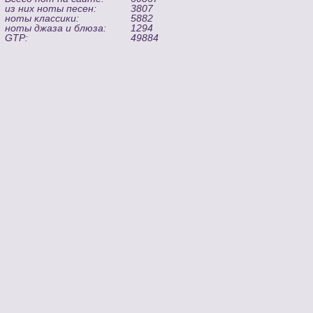
из них ноты песен:
3807
ноты классики:
5882
ноты джаза и блюза:
1294
GTP:
49884