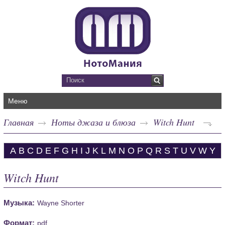
Меню
Главная
Ноты джаза и блюза
Witch Hunt
A
B
C
D
E
F
G
H
I
J
K
L
M
N
O
P
Q
R
S
T
U
V
W
Y
Witch Hunt
Музыка:
Wayne Shorter
Формат:
pdf