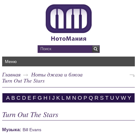
Меню
Главная
Ноты джаза и блюза
Turn Out The Stars
A
B
C
D
E
F
G
H
I
J
K
L
M
N
O
P
Q
R
S
T
U
V
W
Y
Turn Out The Stars
Музыка:
Bill Evans