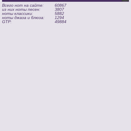
Всего нот на сайте:
60867
из них ноты песен:
3807
ноты классики:
5882
ноты джаза и блюза:
1294
GTP:
49884