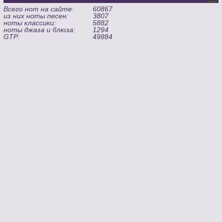
Всего нот на сайте:
60867
из них ноты песен:
3807
ноты классики:
5882
ноты джаза и блюза:
1294
GTP:
49884