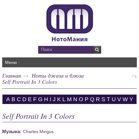
Меню
Главная
Ноты джаза и блюза
Self Portrait In 3 Colors
A
B
C
D
E
F
G
H
I
J
K
L
M
N
O
P
Q
R
S
T
U
V
W
Y
Self Portrait In 3 Colors
Музыка:
Charles Mingus