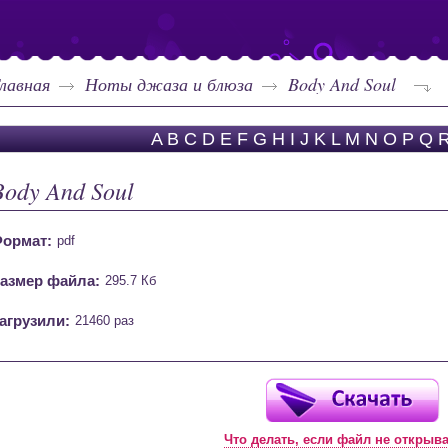
лавная
Ноты джаза и блюза
Body And Soul
A
B
C
D
E
F
G
H
I
J
K
L
M
N
O
P
Q
Body And Soul
ормат:
pdf
азмер файла:
295.7 Кб
агрузили:
21460 раз
Что делать, если файл не открыв