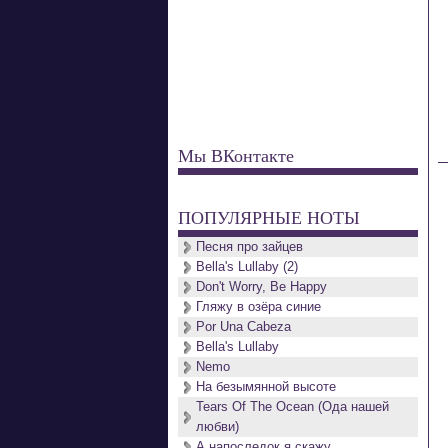
Мы ВКонтакте
ПОПУЛЯРНЫЕ НОТЫ
Песня про зайцев
Bella's Lullaby (2)
Don't Worry, Be Happy
Гляжу в озёра синие
Por Una Cabeza
Bella's Lullaby
Nemo
На безымянной высоте
Tears Of The Ocean (Ода нашей
любви)
А напоследок я скажу...