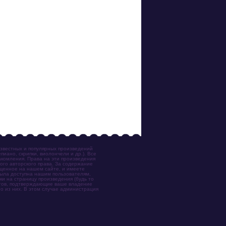
известных и популярных произведений
иано, скрипки, виолончели и др.). Все
акомления. Права на эти произведения
ого авторского права. За содержание
ещенное на нашем сайте, и имеете
была доступна нашим пользователям,
ки на страницу произведения (будь то
ентов, подтверждающие ваше владение
о из них. В этом случае администрация