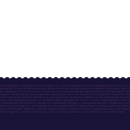
отный архив, который разрабатывается с целью предоставления каждому музыканту нот 
мездной основе в переложениях для различных музыкальных инструментов (гитары, фортеп
ен, аккорды и ноты) взяты из открытых источников и представлены исключительно для озн
ендует на авторство размещаемых произведений и не занимается продажей объектов чуж
ности не несет. Если вы являетесь обладателем авторского права на произведение, разм
ное тому подтверждение, но по какой-либо причине не хотите, чтобы информация о нём 
otomania[собака]mail.ru) письмо (в свободной форме) с указанием автора, названия, ссыл
амоучитель или другое произведение) на нашем сайте и прикрепите к письму копии докум
зии к нескольким файлам, просим предоставить документальное подтверждение для каждог
зуется удалить соответствующую запись из базы данных в максимально короткие сроки.