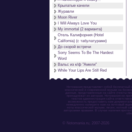
Крылатые качели
Журавли
Moon River
I Will Always Love You
My immortal (2 варианта)
Отель Калифорния (Hotel
California) (с табулатурами)
До скорой встречи
Sorry Seems To Be The Hardest
Word
Вальс из к/ф ''Амели''
While Your Lips Are Still Red
Нотомания представляет собой бесплатный н
классической и современной музыки на безвоз
данные, представленные на сайте (тексты пес
принадлежат их авторам. Нотомания не прет
текстов администрация сайта ответствен
возможность предоставить нам документаль
немедленно напишите нам на почтовый ящик (n
ноты классической музыки, песен, нотный с
авторскими правами. В случае наличия претен
обя
© Notomania.ru, 2007-2026