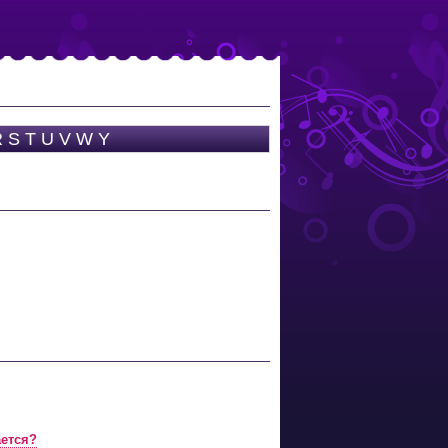
R
S
T
U
V
W
Y
ается?