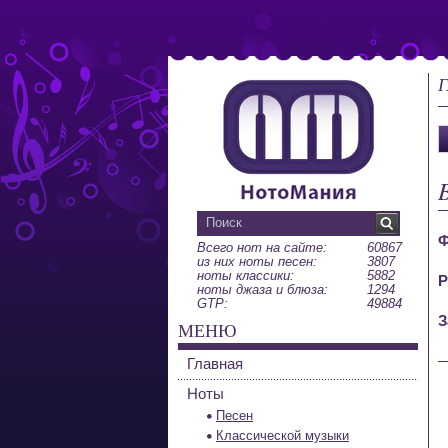
Г
Ф
Всего нот на сайте:
60867
из них ноты песен:
3807
ноты классики:
5882
Р
ноты джаза и блюза:
1294
GTP:
49884
З
МЕНЮ
Главная
Ноты
Песен
Классической музыки