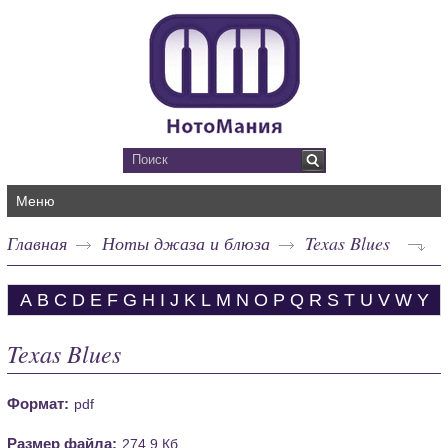
Меню
Главная
Ноты джаза и блюза
Texas Blues
A
B
C
D
E
F
G
H
I
J
K
L
M
N
O
P
Q
R
S
T
U
V
W
Y
Texas Blues
Формат:
pdf
Размер файла:
274.9 Кб