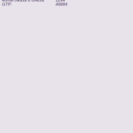
GTP:
49884