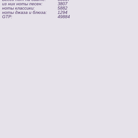
из них ноты песен:
3807
ноты классики:
5882
ноты джаза и блюза:
1294
GTP:
49884