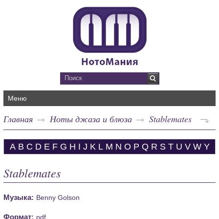
Меню
Главная
Ноты джаза и блюза
Stablemates
A
B
C
D
E
F
G
H
I
J
K
L
M
N
O
P
Q
R
S
T
U
V
W
Y
Stablemates
Музыка:
Benny Golson
Формат:
pdf