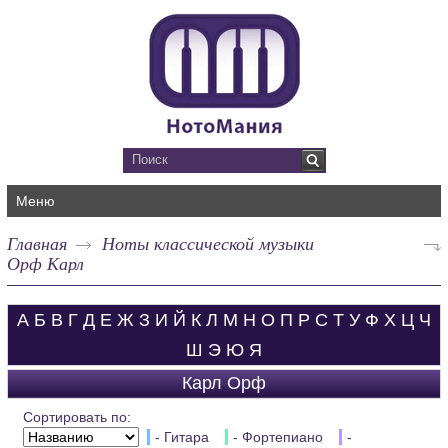
Меню
Главная
Ноты классической музыки
Орф Карл
А
Б
В
Г
Д
Е
Ж
З
И
Й
К
Л
М
Н
О
П
Р
С
Т
У
Ф
Х
Ц
Ч
Ш
Э
Ю
Я
Карл Орф
Сортировать по:
- Гитара
- Фортепиано
-