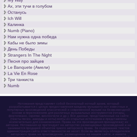
My Way
Ах, эти тучи в голубом
Останусь
Ich Will
Калинка
Numb (Piano)
Нам нужна одна победа
Кабы не было зимы
День Победы
Strangers In The Night
Песня про зайцев
Le Banquete (Амели)
La Vie En Rose
Три танкиста
Numb
Нотомания представляет собой бесплатный нотный архив, который
разрабатывается с целью предоставления каждому музыканту нот известных и
популярных произведений классической и современной музыки на безвозмездной
основе в переложениях для различных музыкальных инструментов (гитары,
фортепиано, скрипки, виолончели и др.). Все данные, представленные на сайте
(тексты песен, аккорды и ноты) взяты из открытых источников и представлены
исключительно для ознакомления. Права на эти произведения принадлежат их
авторам. Нотомания не претендует на авторство размещаемых произведений и не
занимается продажей объектов чужого авторского права. За содержание текстов
администрация сайта ответственности не несет. Если вы являетесь обладателем
авторского права на произведение, размещенное на нашем сайте, и имеете