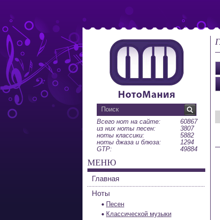
Г
Всего нот на сайте:
60867
из них ноты песен:
3807
ноты классики:
5882
ноты джаза и блюза:
1294
GTP:
49884
МЕНЮ
Главная
Ноты
Песен
Классической музыки