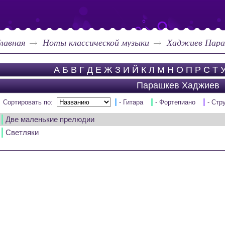
лавная
Ноты классической музыки
Хаджиев Пара
А
Б
В
Г
Д
Е
Ж
З
И
Й
К
Л
М
Н
О
П
Р
С
Т
Парашкев Хаджиев
Сортировать по:
- Гитара
- Фортепиано
- Стр
Две маленькие прелюдии
Светляки