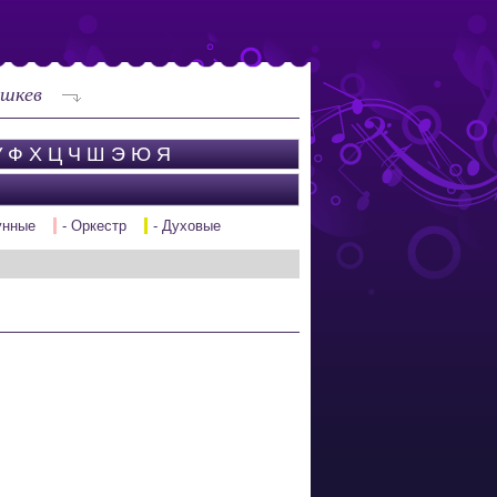
шкев
У
Ф
Х
Ц
Ч
Ш
Э
Ю
Я
унные
- Оркестр
- Духовые