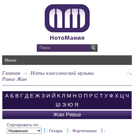
Меню
Главная
Ноты классической музыки
Ривье Жан
А
Б
В
Г
Д
Е
Ж
З
И
Й
К
Л
М
Н
О
П
Р
С
Т
У
Ф
Х
Ц
Ч
Ш
Э
Ю
Я
Жан Ривье
Сортировать по:
- Гитара
- Фортепиано
-