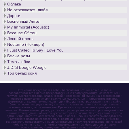
Облака
Не отрекаются, любя
Дороги
Беспечный Ангел
My Immortal (Acoustic)
Because Of You
Лесной олень
Nocturne (Ноктюрн)
I Just Called To Say I Love You
Белые розы
Тема любви
J.D.'S Boogie Woogie
Три белых коня
Нотомания представляет собой бесплатный нотный архив, который
разрабатывается с целью предоставления каждому музыканту нот известных и
популярных произведений классической и современной музыки на безвозмездной
основе в переложениях для различных музыкальных инструментов (гитары,
фортепиано, скрипки, виолончели и др.). Все данные, представленные на сайте
(тексты песен, аккорды и ноты) взяты из открытых источников и представлены
исключительно для ознакомления. Права на эти произведения принадлежат их
авторам. Нотомания не претендует на авторство размещаемых произведений и не
занимается продажей объектов чужого авторского права. За содержание текстов
администрация сайта ответственности не несет. Если вы являетесь обладателем
авторского права на произведение, размещенное на нашем сайте, и имеете
возможность предоставить нам документальное тому подтверждение, но по какой-
либо причине не хотите, чтобы информация о нём была доступна нашим
пользователям, немедленно напишите нам на почтовый ящик