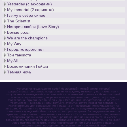
Yesterday (с аккордами)
My immortal (2 варианта)
Гляжу в озёра синие
The Scientist
История любви (Love Story)
Белые розы
We are the champions
My Way
Город, которого нет
Три танкиста
My All
Воспоминания Гейши
Тёмная ночь
Нотомания представляет собой бесплатный нотный архив, который
разрабатывается с целью предоставления каждому музыканту нот известных и
популярных произведений классической и современной музыки на безвозмездной
основе в переложениях для различных музыкальных инструментов (гитары,
фортепиано, скрипки, виолончели и др.). Все данные, представленные на сайте
(тексты песен, аккорды и ноты) взяты из открытых источников и представлены
исключительно для ознакомления. Права на эти произведения принадлежат их
авторам. Нотомания не претендует на авторство размещаемых произведений и не
занимается продажей объектов чужого авторского права. За содержание текстов
администрация сайта ответственности не несет. Если вы являетесь обладателем
авторского права на произведение, размещенное на нашем сайте, и имеете
возможность предоставить нам документальное тому подтверждение, но по какой-
либо причине не хотите, чтобы информация о нём была доступна нашим
пользователям, немедленно напишите нам на почтовый ящик