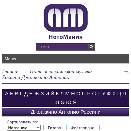
Меню
Главная
Ноты классической музыки
Россини Джоаккино Антонио
А
Б
В
Г
Д
Е
Ж
З
И
Й
К
Л
М
Н
О
П
Р
С
Т
У
Ф
Х
Ц
Ч
Ш
Э
Ю
Я
Джоаккино Антонио Россини
Сортировать по:
- Гитара
- Фортепиано
-