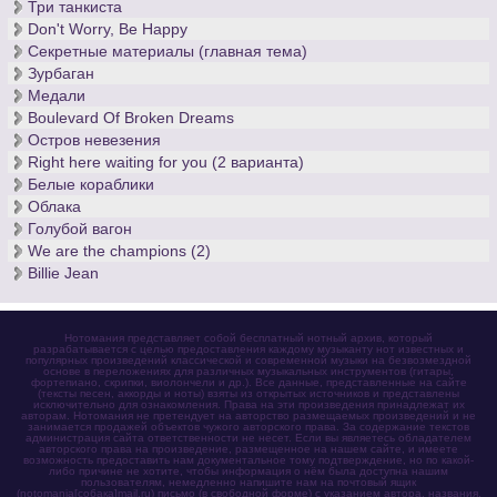
Три танкиста
Don't Worry, Be Happy
Секретные материалы (главная тема)
Зурбаган
Медали
Boulevard Of Broken Dreams
Остров невезения
Right here waiting for you (2 варианта)
Белые кораблики
Облака
Голубой вагон
We are the champions (2)
Billie Jean
Нотомания представляет собой бесплатный нотный архив, который
разрабатывается с целью предоставления каждому музыканту нот известных и
популярных произведений классической и современной музыки на безвозмездной
основе в переложениях для различных музыкальных инструментов (гитары,
фортепиано, скрипки, виолончели и др.). Все данные, представленные на сайте
(тексты песен, аккорды и ноты) взяты из открытых источников и представлены
исключительно для ознакомления. Права на эти произведения принадлежат их
авторам. Нотомания не претендует на авторство размещаемых произведений и не
занимается продажей объектов чужого авторского права. За содержание текстов
администрация сайта ответственности не несет. Если вы являетесь обладателем
авторского права на произведение, размещенное на нашем сайте, и имеете
возможность предоставить нам документальное тому подтверждение, но по какой-
либо причине не хотите, чтобы информация о нём была доступна нашим
пользователям, немедленно напишите нам на почтовый ящик
(notomania[собака]mail.ru) письмо (в свободной форме) с указанием автора, названия,