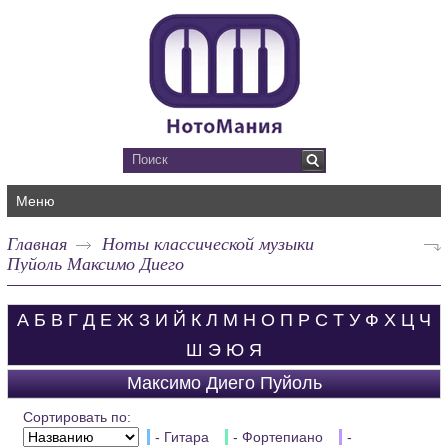
Меню
Главная
Ноты классической музыки
Пуйоль Максимо Диего
А
Б
В
Г
Д
Е
Ж
З
И
Й
К
Л
М
Н
О
П
Р
С
Т
У
Ф
Х
Ц
Ч
Ш
Э
Ю
Я
Максимо Диего Пуйоль
Сортировать по:
- Гитара
- Фортепиано
-