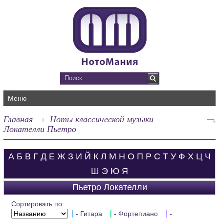
Меню
Главная
Ноты классической музыки
Локателли Пьетро
А
Б
В
Г
Д
Е
Ж
З
И
Й
К
Л
М
Н
О
П
Р
С
Т
У
Ф
Х
Ц
Ч
Ш
Э
Ю
Я
Пьетро Локателли
Сортировать по:
- Гитара
- Фортепиано
-