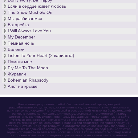
Don't Worry, Be Happy
Если в сердце живёт любовь
The Show Must Go On
Мы разбиваемся
Батарейка
I Will Always Love You
My December
Тёмная ночь
Валенки
Listen To Your Heart (2 варианта)
Помоги мне
Fly Me To The Moon
Журавли
Bohemian Rhapsody
Аист на крыше
Нотомания представляет собой бесплатный нотный архив, который
разрабатывается с целью предоставления каждому музыканту нот известных и
популярных произведений классической и современной музыки на безвозмездной
основе в переложениях для различных музыкальных инструментов (гитары,
фортепиано, скрипки, виолончели и др.). Все данные, представленные на сайте
(тексты песен, аккорды и ноты) взяты из открытых источников и представлены
исключительно для ознакомления. Права на эти произведения принадлежат их
авторам. Нотомания не претендует на авторство размещаемых произведений и не
занимается продажей объектов чужого авторского права. За содержание текстов
администрация сайта ответственности не несет. Если вы являетесь обладателем
авторского права на произведение, размещенное на нашем сайте, и имеете