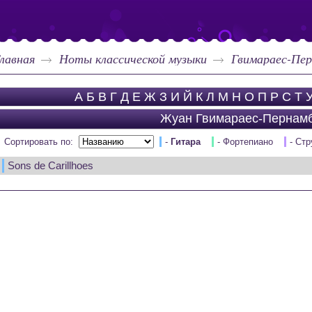
лавная
Ноты классической музыки
Гвимараес-Пе
А
Б
В
Г
Д
Е
Ж
З
И
Й
К
Л
М
Н
О
П
Р
С
Т
Жуан Гвимараес-Пернам
Сортировать по:
-
Гитара
- Фортепиано
- Ст
Sons de Carillhoes