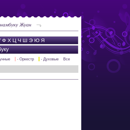
рнамбуку Жуан
У
Ф
Х
Ц
Ч
Ш
Э
Ю
Я
буку
рунные
- Оркестр
- Духовые
Все