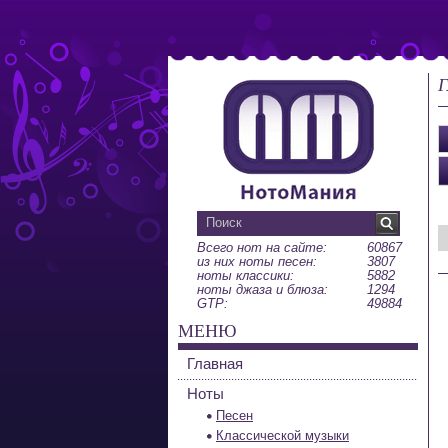
Г
Всего нот на сайте:
60867
из них ноты песен:
3807
ноты классики:
5882
ноты джаза и блюза:
1294
GTP:
49884
МЕНЮ
Главная
Ноты
Песен
Классической музыки