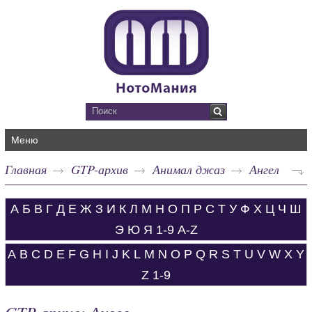
Меню
Главная
GTP-архив
Анимал джаз
Ангел
А
Б
В
Г
Д
Е
Ж
З
И
К
Л
М
Н
О
П
Р
С
Т
У
Ф
Х
Ц
Ч
Ш
Э
Ю
Я
1-9
A-Z
A
B
C
D
E
F
G
H
I
J
K
L
M
N
O
P
Q
R
S
T
U
V
W
X
Y
Z
1-9
GTP-архив: Ангел