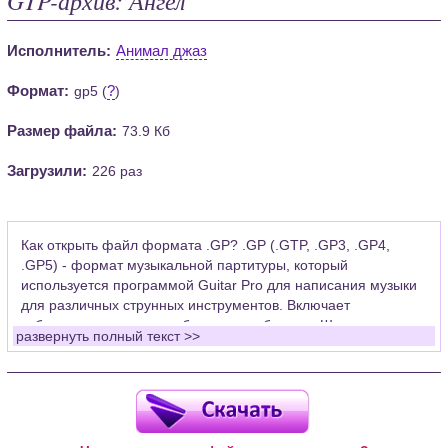
Исполнитель:
Анимал джаз
Формат:
?
gp5 (
)
Размер файла:
73.9 Кб
Загрузили:
226 раз
Как открыть файл формата .GP? .GP (.GTP, .GP3, .GP4,
.GP5) - формат музыкальной партитуры, который
используется программой Guitar Pro для написания музыки
для различных струнных инструментов. Включает
табулатуры для гитары, бас-гитары, банджо. Широко
развернуть полный текст >>
применяется для создания партитур, которые затем
возможно проиграть с помощью данных MIDI или
напечатать на принтере.
Для открытия нот этого формата Вам необходимо
установить у себя на рабочем компьютере программу Guitar
Pro (желательно, последней версии). Скачать её можно с