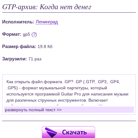
GTP-архив: Когда нет денег
Исполнитель:
Ленинград
Формат:
?
gp5 (
)
Размер файла:
19.8 Кб
Загрузили:
71 раз
Как открыть файл формата .GP? .GP (.GTP, .GP3, .GP4,
.GP5) - формат музыкальной партитуры, который
используется программой Guitar Pro для написания музыки
для различных струнных инструментов. Включает
табулатуры для гитары, бас-гитары, банджо. Широко
развернуть полный текст >>
применяется для создания партитур, которые затем
возможно проиграть с помощью данных MIDI или
напечатать на принтере.
Для открытия нот этого формата Вам необходимо
установить у себя на рабочем компьютере программу Guitar