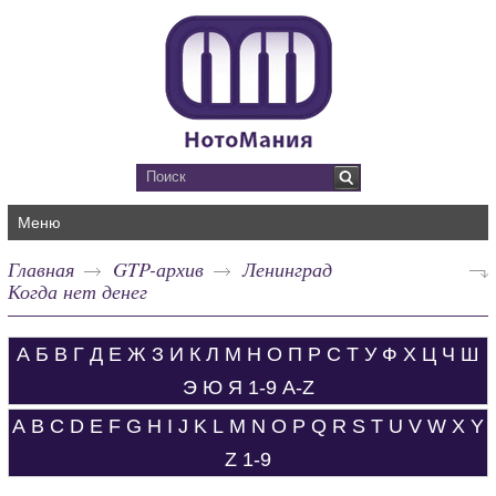
Меню
Главная
GTP-архив
Ленинград
Когда нет денег
А
Б
В
Г
Д
Е
Ж
З
И
К
Л
М
Н
О
П
Р
С
Т
У
Ф
Х
Ц
Ч
Ш
Э
Ю
Я
1-9
A-Z
A
B
C
D
E
F
G
H
I
J
K
L
M
N
O
P
Q
R
S
T
U
V
W
X
Y
Z
1-9