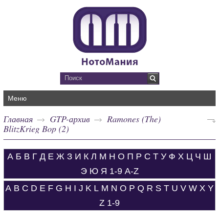
Меню
Главная
GTP-архив
Ramones (The)
BlitzKrieg Bop (2)
А
Б
В
Г
Д
Е
Ж
З
И
К
Л
М
Н
О
П
Р
С
Т
У
Ф
Х
Ц
Ч
Ш
Э
Ю
Я
1-9
A-Z
A
B
C
D
E
F
G
H
I
J
K
L
M
N
O
P
Q
R
S
T
U
V
W
X
Y
Z
1-9