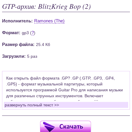
GTP-архив: BlitzKrieg Bop (2)
Исполнитель:
Ramones (The)
Формат:
?
gp3 (
)
Размер файла:
25.4 Кб
Загрузили:
5 раз
Как открыть файл формата .GP? .GP (.GTP, .GP3, .GP4,
.GP5) - формат музыкальной партитуры, который
используется программой Guitar Pro для написания музыки
для различных струнных инструментов. Включает
табулатуры для гитары, бас-гитары, банджо. Широко
развернуть полный текст >>
применяется для создания партитур, которые затем
возможно проиграть с помощью данных MIDI или
напечатать на принтере.
Для открытия нот этого формата Вам необходимо
установить у себя на рабочем компьютере программу Guitar