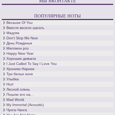
МЫ ВКОНТАКТЕ
ПОПУЛЯРНЫЕ НОТЫ
Because Of You
Вместе весело шагать
Медляк
Don't Stop Me Now
День Рожденья
Миллион роз
Happy New Year
Хорошие девчата
I Just Called To Say I Love You
Хроники Нарнии
Три белых коня
Улыбка
Hurt
Лесной олень
Пошлю его на...
Mad World
My Immortal (Acoustic)
Чунга-Чанга