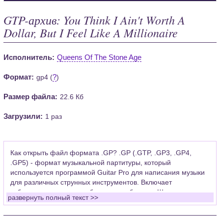
GTP-архив: You Think I Ain't Worth A
Dollar, But I Feel Like A Millionaire
Исполнитель:
Queens Of The Stone Age
Формат:
?
gp4 (
)
Размер файла:
22.6 Кб
Загрузили:
1 раз
Как открыть файл формата .GP? .GP (.GTP, .GP3, .GP4,
.GP5) - формат музыкальной партитуры, который
используется программой Guitar Pro для написания музыки
для различных струнных инструментов. Включает
табулатуры для гитары, бас-гитары, банджо. Широко
развернуть полный текст >>
применяется для создания партитур, которые затем
возможно проиграть с помощью данных MIDI или