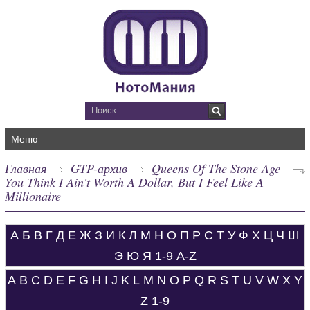
Меню
Главная
GTP-архив
Queens Of The Stone Age
You Think I Ain't Worth A Dollar, But I Feel Like A
Millionaire
А
Б
В
Г
Д
Е
Ж
З
И
К
Л
М
Н
О
П
Р
С
Т
У
Ф
Х
Ц
Ч
Ш
Э
Ю
Я
1-9
A-Z
A
B
C
D
E
F
G
H
I
J
K
L
M
N
O
P
Q
R
S
T
U
V
W
X
Y
Z
1-9