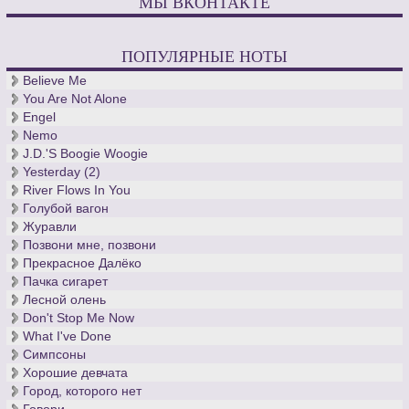
МЫ ВКОНТАКТЕ
ПОПУЛЯРНЫЕ НОТЫ
Believe Me
You Are Not Alone
Engel
Nemo
J.D.'S Boogie Woogie
Yesterday (2)
River Flows In You
Голубой вагон
Журавли
Позвони мне, позвони
Прекрасное Далёко
Пачка сигарет
Лесной олень
Don't Stop Me Now
What I've Done
Симпсоны
Хорошие девчата
Город, которого нет