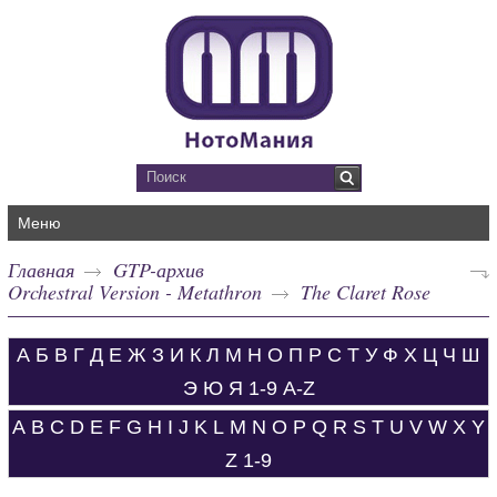
Меню
Главная
GTP-архив
Orchestral Version - Metathron
The Claret Rose
А
Б
В
Г
Д
Е
Ж
З
И
К
Л
М
Н
О
П
Р
С
Т
У
Ф
Х
Ц
Ч
Ш
Э
Ю
Я
1-9
A-Z
A
B
C
D
E
F
G
H
I
J
K
L
M
N
O
P
Q
R
S
T
U
V
W
X
Y
Z
1-9