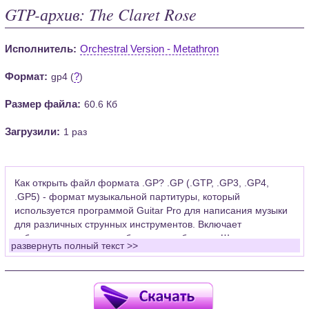
GTP-архив: The Claret Rose
Исполнитель:
Orchestral Version - Metathron
Формат:
?
gp4 (
)
Размер файла:
60.6 Кб
Загрузили:
1 раз
Как открыть файл формата .GP? .GP (.GTP, .GP3, .GP4,
.GP5) - формат музыкальной партитуры, который
используется программой Guitar Pro для написания музыки
для различных струнных инструментов. Включает
табулатуры для гитары, бас-гитары, банджо. Широко
развернуть полный текст >>
применяется для создания партитур, которые затем
возможно проиграть с помощью данных MIDI или
напечатать на принтере.
Для открытия нот этого формата Вам необходимо
установить у себя на рабочем компьютере программу Guitar