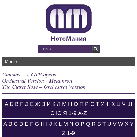
Меню
Главная
GTP-архив
Orchestral Version - Metathron
The Claret Rose – Orchestral Version
А
Б
В
Г
Д
Е
Ж
З
И
К
Л
М
Н
О
П
Р
С
Т
У
Ф
Х
Ц
Ч
Ш
Э
Ю
Я
1-9
A-Z
A
B
C
D
E
F
G
H
I
J
K
L
M
N
O
P
Q
R
S
T
U
V
W
X
Y
Z
1-9