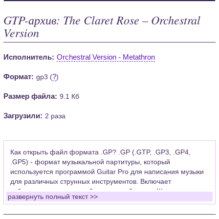
GTP-архив: The Claret Rose – Orchestral
Version
Исполнитель:
Orchestral Version - Metathron
Формат:
?
gp3 (
)
Размер файла:
9.1 Кб
Загрузили:
2 раза
Как открыть файл формата .GP? .GP (.GTP, .GP3, .GP4,
.GP5) - формат музыкальной партитуры, который
используется программой Guitar Pro для написания музыки
для различных струнных инструментов. Включает
табулатуры для гитары, бас-гитары, банджо. Широко
развернуть полный текст >>
применяется для создания партитур, которые затем
возможно проиграть с помощью данных MIDI или