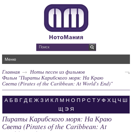
Меню
Главная
Ноты песен из фильмов
Фильм "Пираты Карибского моря: На Краю
Света (Pirates of the Caribbean: At World's End)"
А
Б
В
Г
Д
Е
Ж
З
И
К
Л
М
Н
О
П
Р
С
Т
У
Ф
Х
Ц
Ч
Ш
Щ
Э
Я
Пираты Карибского моря: На Краю
Света (Pirates of the Caribbean: At