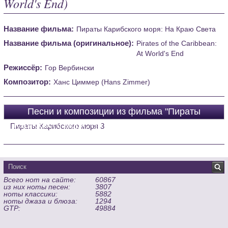
World's End)
Название фильма:
Пираты Карибского моря: На Краю Света
Название фильма (оригинальное):
Pirates of the Caribbean:
At World's End
Режиссёр:
Гор Вербински
Композитор:
Ханс Циммер (Hans Zimmer)
Песни и композиции из фильма "Пираты
Карибского моря: На Краю Света (Pirates of the
Пираты Карибского моря 3
Caribbean: At World's End)"
Всего нот на сайте:
60867
из них ноты песен:
3807
ноты классики:
5882
ноты джаза и блюза:
1294
GTP:
49884