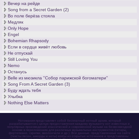
Вечер на рейде
Song from a Secret Garden (2)
Во поле берёза стояла
Медляк
Only Hope
Engel
Bohemian Rhapsody
Если в сердце живёт любовь
Не отпускай
Still Loving You
Nemo
Останусь
Belle из мюзикла ''Собор парижской богоматери''
Song From A Secret Garden (3)
Буду ждать тебя
Улыбка
Nothing Else Matters
Нотомания представляет собой бесплатный нотный архив, который
разрабатывается с целью предоставления каждому музыканту нот известных и
популярных произведений классической и современной музыки на безвозмездной
основе в переложениях для различных музыкальных инструментов (гитары,
фортепиано, скрипки, виолончели и др.). Все данные, представленные на сайте
(тексты песен, аккорды и ноты) взяты из открытых источников и представлены