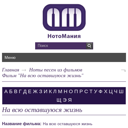
Меню
Главная
Ноты песен из фильмов
Фильм "На всю оставшуюся жизнь"
А
Б
В
Г
Д
Е
Ж
З
И
К
Л
М
Н
О
П
Р
С
Т
У
Ф
Х
Ц
Ч
Ш
Щ
Э
Я
На всю оставшуюся жизнь
Название фильма:
На всю оставшуюся жизнь