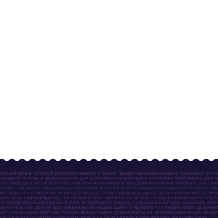
отный архив, который разрабатывается с целью предоставления каждому музыканту нот 
мездной основе в переложениях для различных музыкальных инструментов (гитары, фортеп
ен, аккорды и ноты) взяты из открытых источников и представлены исключительно для озн
ендует на авторство размещаемых произведений и не занимается продажей объектов чуж
ности не несет. Если вы являетесь обладателем авторского права на произведение, разм
ное тому подтверждение, но по какой-либо причине не хотите, чтобы информация о нём 
otomania[собака]mail.ru) письмо (в свободной форме) с указанием автора, названия, ссыл
амоучитель или другое произведение) на нашем сайте и прикрепите к письму копии докум
зии к нескольким файлам, просим предоставить документальное подтверждение для каждог
зуется удалить соответствующую запись из базы данных в максимально короткие сроки.