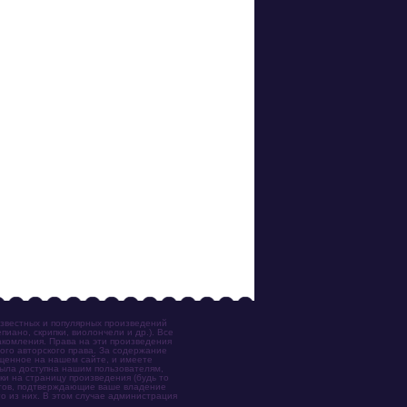
известных и популярных произведений
иано, скрипки, виолончели и др.). Все
акомления. Права на эти произведения
ого авторского права. За содержание
ещенное на нашем сайте, и имеете
была доступна нашим пользователям,
ки на страницу произведения (будь то
ентов, подтверждающие ваше владение
о из них. В этом случае администрация