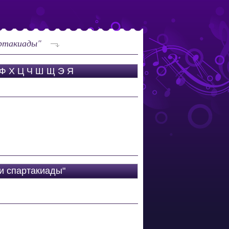
артакиады"
Ф
Х
Ц
Ч
Ш
Щ
Э
Я
и спартакиады"