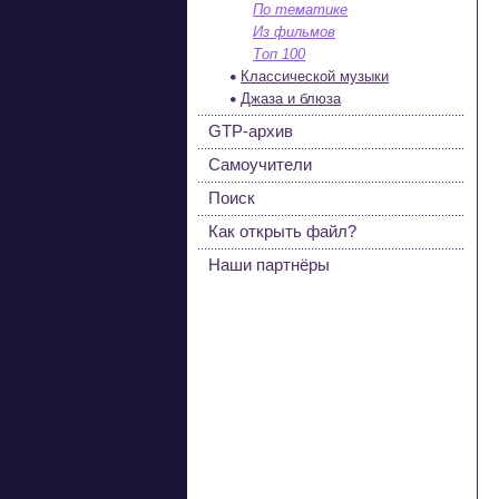
По тематике
Из фильмов
Топ 100
Классической музыки
Джаза и блюза
GTP-архив
Самоучители
Поиск
Как открыть файл?
Наши партнёры