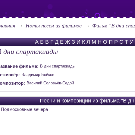
лавная
Ноты песен из фильмов
Фильм "В дни сп
А
Б
В
Г
Д
Е
Ж
З
И
К
Л
М
Н
О
П
Р
С
Т
У
В дни спартакиады
азвание фильма:
В дни спартакиады
ежиссёр:
Владимир Бойков
омпозитор:
Василий Соловьёв-Седой
Песни и композиции из фильма "В дн
Подмосковные вечера