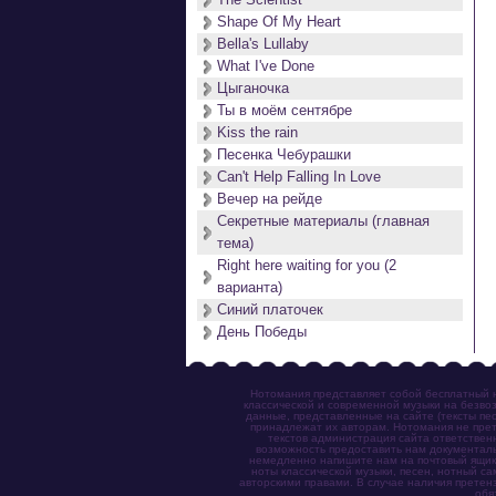
Shape Of My Heart
Bella's Lullaby
What I've Done
Цыганочка
Ты в моём сентябре
Kiss the rain
Песенка Чебурашки
Can't Help Falling In Love
Вечер на рейде
Секретные материалы (главная
тема)
Right here waiting for you (2
варианта)
Синий платочек
День Победы
Нотомания представляет собой бесплатный н
классической и современной музыки на безвоз
данные, представленные на сайте (тексты пес
принадлежат их авторам. Нотомания не прет
текстов администрация сайта ответствен
возможность предоставить нам документаль
немедленно напишите нам на почтовый ящик (n
ноты классической музыки, песен, нотный с
авторскими правами. В случае наличия претен
обя