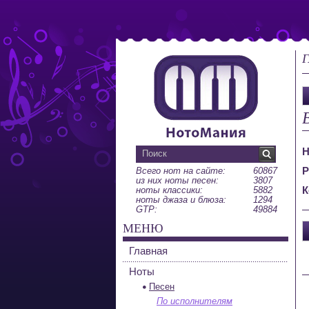
Г
Н
Р
Всего нот на сайте:
60867
из них ноты песен:
3807
К
ноты классики:
5882
ноты джаза и блюза:
1294
GTP:
49884
МЕНЮ
Главная
Ноты
Песен
По исполнителям