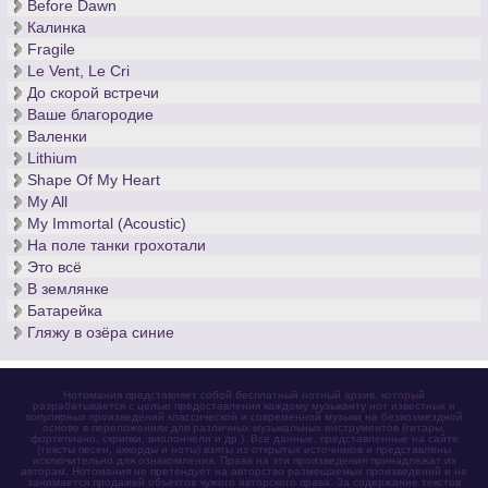
Before Dawn
Калинка
Fragile
Le Vent, Le Cri
До скорой встречи
Ваше благородие
Валенки
Lithium
Shape Of My Heart
My All
My Immortal (Acoustic)
На поле танки грохотали
Это всё
В землянке
Батарейка
Гляжу в озёра синие
Нотомания представляет собой бесплатный нотный архив, который
разрабатывается с целью предоставления каждому музыканту нот известных и
популярных произведений классической и современной музыки на безвозмездной
основе в переложениях для различных музыкальных инструментов (гитары,
фортепиано, скрипки, виолончели и др.). Все данные, представленные на сайте
(тексты песен, аккорды и ноты) взяты из открытых источников и представлены
исключительно для ознакомления. Права на эти произведения принадлежат их
авторам. Нотомания не претендует на авторство размещаемых произведений и не
занимается продажей объектов чужого авторского права. За содержание текстов