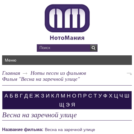
Меню
Главная
Ноты песен из фильмов
Фильм "Весна на заречной улице"
А
Б
В
Г
Д
Е
Ж
З
И
К
Л
М
Н
О
П
Р
С
Т
У
Ф
Х
Ц
Ч
Ш
Щ
Э
Я
Весна на заречной улице
Название фильма:
Весна на заречной улице