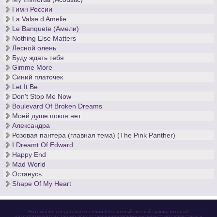
Гимн России
La Valse d Amelie
Le Banquete (Амели)
Nothing Else Matters
Лесной олень
Буду ждать тебя
Gimme More
Синий платочек
Let It Be
Don't Stop Me Now
Boulevard Of Broken Dreams
Моей душе покоя нет
Александра
Розовая пантера (главная тема) (The Pink Panther)
I Dreamt Of Edward
Happy End
Mad World
Останусь
Shape Of My Heart
Нотомания представляет собой бесплатный нотный архив, который
разрабатывается с целью предоставления каждому музыканту нот известных и