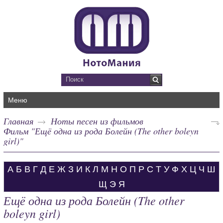
Меню
Главная
Ноты песен из фильмов
Фильм "Ещё одна из рода Болейн (The other boleyn
girl)"
А
Б
В
Г
Д
Е
Ж
З
И
К
Л
М
Н
О
П
Р
С
Т
У
Ф
Х
Ц
Ч
Ш
Щ
Э
Я
Ещё одна из рода Болейн (The other
boleyn girl)