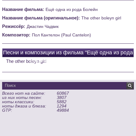
Название фильма:
Ещё одна из рода Болейн
Название фильма (оригинальное):
The other boleyn girl
Режиссёр:
Джастин Чадвик
Композитор:
Пол Кантелон (Paul Cantelon)
Песни и композиции из фильма "Ещё одна из рода
Болейн (The other boleyn girl)"
The other boleyn girl
Всего нот на сайте:
60867
из них ноты песен:
3807
ноты классики:
5882
ноты джаза и блюза:
1294
GTP:
49884