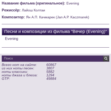
Название фильма (оригинальное):
Evening
Режиссёр:
Лайош Колтаи
Композитор:
Ян А.П. Качмарек (Jan A.P. Kaczmarek)
Песни и композиции из фильма "Вечер (Evening)"
Evening
Всего нот на сайте:
60867
из них ноты песен:
3807
ноты классики:
5882
ноты джаза и блюза:
1294
GTP:
49884