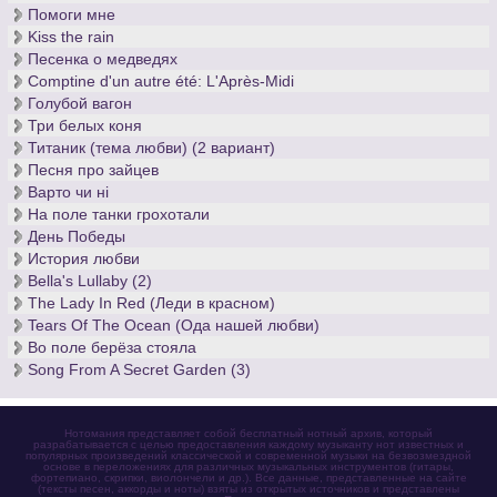
Помоги мне
Kiss the rain
Песенка о медведях
Comptine d'un autre été: L'Après-Midi
Голубой вагон
Три белых коня
Титаник (тема любви) (2 вариант)
Песня про зайцев
Варто чи нi
На поле танки грохотали
День Победы
История любви
Bella's Lullaby (2)
The Lady In Red (Леди в красном)
Tears Of The Ocean (Ода нашей любви)
Во поле берёза стояла
Song From A Secret Garden (3)
Нотомания представляет собой бесплатный нотный архив, который
разрабатывается с целью предоставления каждому музыканту нот известных и
популярных произведений классической и современной музыки на безвозмездной
основе в переложениях для различных музыкальных инструментов (гитары,
фортепиано, скрипки, виолончели и др.). Все данные, представленные на сайте
(тексты песен, аккорды и ноты) взяты из открытых источников и представлены