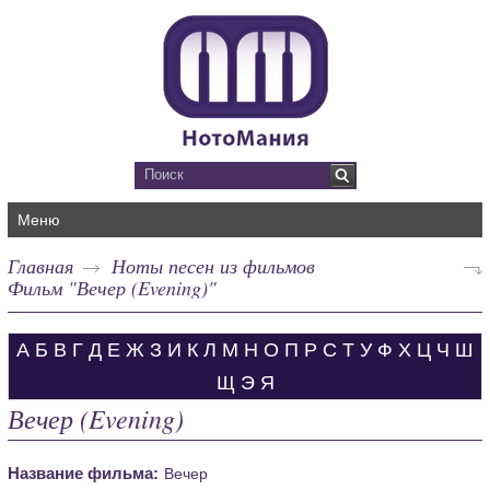
Меню
Главная
Ноты песен из фильмов
Фильм "Вечер (Evening)"
А
Б
В
Г
Д
Е
Ж
З
И
К
Л
М
Н
О
П
Р
С
Т
У
Ф
Х
Ц
Ч
Ш
Щ
Э
Я
Вечер (Evening)
Название фильма:
Вечер